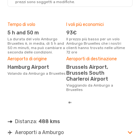
prezzi sono soggetti a modifiche.
BRU
- HAM
Tempo di volo
I voli più economici
Alt
5 h and 50 m
93€
ap
La durata del volo Amburgo
Il prezzo più basso per un volo
I dati dei nostri clienti ci dicono
Bruxelles è, in media, di 5 h and
Amburgo Bruxelles che i nostri
che 
50 m minuti, ma può cambiare a
clienti hanno trovato nelle ultime
via
seconda delle condizioni.
72 ore
Brux
Pre
Aeroporto di origine
Aeroporti di destinazione
17
Hamburg Airport
Brussels Airport,
Brussels South
Con eDream, prezzo per un volo
Volando da Amburgo a Bruxelles
da A
Charleroi Airport
175 
Viaggiando da Amburgo a
prez
Bruxelles
Distanza:
488 kms
Aeroporti a Amburgo