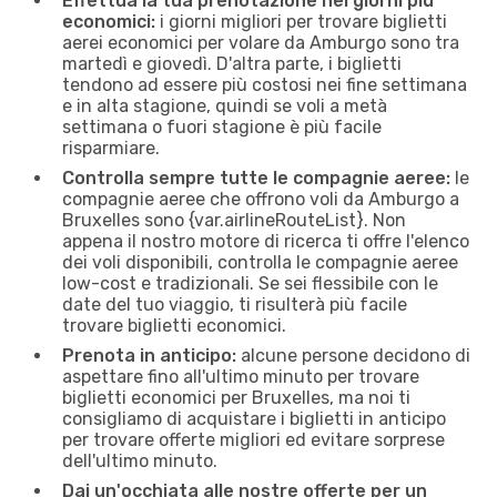
Effettua la tua prenotazione nei giorni più
economici:
i giorni migliori per trovare biglietti
aerei economici per volare da Amburgo sono tra
martedì e giovedì. D'altra parte, i biglietti
tendono ad essere più costosi nei fine settimana
e in alta stagione, quindi se voli a metà
settimana o fuori stagione è più facile
risparmiare.
Controlla sempre tutte le compagnie aeree:
le
compagnie aeree che offrono voli da Amburgo a
Bruxelles sono {​var.airlineRouteList}. Non
appena il nostro motore di ricerca ti offre l'elenco
dei voli disponibili, controlla le compagnie aeree
low-cost e tradizionali. Se sei flessibile con le
date del tuo viaggio, ti risulterà più facile
trovare biglietti economici.
Prenota in anticipo:
alcune persone decidono di
aspettare fino all'ultimo minuto per trovare
biglietti economici per Bruxelles, ma noi ti
consigliamo di acquistare i biglietti in anticipo
per trovare offerte migliori ed evitare sorprese
dell'ultimo minuto.
Dai un'occhiata alle nostre offerte per un