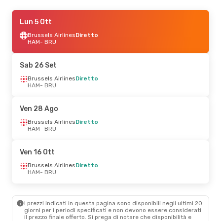
Ven 18 Set
Lun 5 Ott
- Lun 21 Set
Brussels Airlines
Brussels Airlines
Diretto
Diretto
HAM
HAM
- BRU
- BRU
Brussels Airlines
Diretto
BRU
- HAM
Sab 26 Set
Ven 9 Ott
Brussels Airlines
- Lun 12 Ott
Diretto
HAM
- BRU
Brussels Airlines
Diretto
HAM
- BRU
Brussels Airlines
Diretto
Ven 28 Ago
BRU
- HAM
Brussels Airlines
Diretto
HAM
- BRU
Sab 12 Set
- Lun 14 Set
Brussels Airlines
Diretto
Ven 16 Ott
HAM
- BRU
Brussels Airlines
Diretto
Brussels Airlines
Diretto
BRU
- HAM
HAM
- BRU
Mer 2 Set
- Ven 4 Set
I prezzi indicati in questa pagina sono disponibili negli ultimi 20
Brussels Airlines
Diretto
giorni per i periodi specificati e non devono essere considerati
HAM
- BRU
il ​​prezzo finale offerto. Si prega di notare che disponibilità e
Brussels Airlines
Diretto