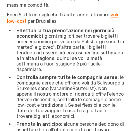
massima comodità.
Ecco 5 utili consigli che ti aiuteranno a trovare
voli
low-cost
per Bruxelles:
Effettua la tua prenotazione nei giorni più
economici:
i giorni migliori per trovare biglietti
aerei economici per volare da Salisburgo sono tra
martedì e giovedì. D'altra parte, i biglietti
tendono ad essere più costosi nei fine settimana
e in alta stagione, quindi se voli a metà
settimana o fuori stagione è più facile
risparmiare.
Controlla sempre tutte le compagnie aeree:
le
compagnie aeree che offrono voli da Salisburgo a
Bruxelles sono {​var.airlineRouteList}. Non
appena il nostro motore di ricerca ti offre l'elenco
dei voli disponibili, controlla le compagnie aeree
low-cost e tradizionali. Se sei flessibile con le
date del tuo viaggio, ti risulterà più facile
trovare biglietti economici.
Prenota in anticipo:
alcune persone decidono di
aspettare fino all'ultimo minuto per trovare