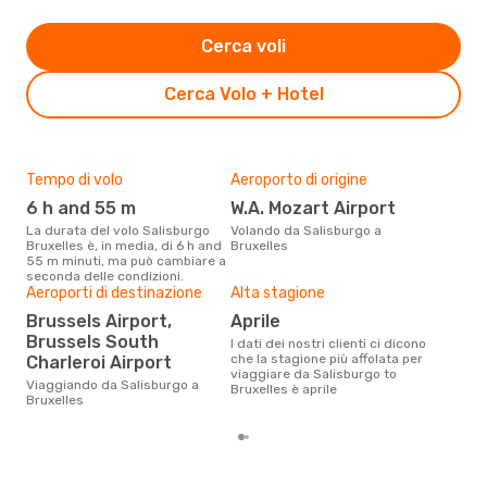
Cerca voli
Cerca Volo + Hotel
Tempo di volo
Aeroporto di origine
Pre
6 h and 55 m
W.A. Mozart Airport
2
La durata del volo Salisburgo
Volando da Salisburgo a
Con eDream, prezzo per un volo
Bruxelles è, in media, di 6 h and
Bruxelles
da S
55 m minuti, ma può cambiare a
soli
seconda delle condizioni.
dei 
Aeroporti di destinazione
Alta stagione
Brussels Airport,
aprile
Brussels South
I dati dei nostri clienti ci dicono
che la stagione più affolata per
Charleroi Airport
viaggiare da Salisburgo to
Viaggiando da Salisburgo a
Bruxelles è aprile
Bruxelles