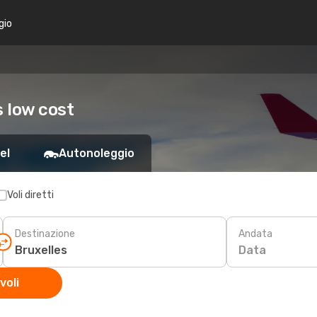
gio
s low cost
el
Autonoleggio
Voli diretti
Destinazione
Andata
Data
voli