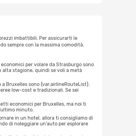
zzi imbattibili. Per assicurarti le
giando sempre con la massima comodità.
rei economici per volare da Strasburgo sono
n alta stagione, quindi se voli a metà
 Bruxelles sono {​var.airlineRouteList}.
aeree low-cost e tradizionali. Se sei
etti economici per Bruxelles, ma noi ti
l'ultimo minuto.
nare in un hotel, allora ti consigliamo di
ndo di noleggiare un'auto per esplorare