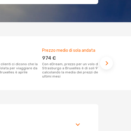
Prezzo medio di sola andata
Il miglior 
974 €
marzo
Con eDream, prezzo per un volo da
Dai nostri dati reali si evince che il
folata per viaggiare da
Strasburgo a Bruxelles è di soli 974 €
periodo più 
ruxelles è aprile
calcolando la media dei prezzi degli
Bruxelles p
ultimi mesi
febbraio