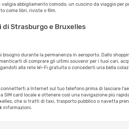
 valigia abbigliamento comodo, un cuscino da viaggio per poter
 come libri, riviste o film.
i di Strasburgo e Bruxelles
vrai bisogno durante la permanenza in aeroporto. Dallo shoppin
enticarti di comprare gli ultimi souvenir per i tuoi cari, acq
gandoti alla rete Wi-Fi gratuita o concederti una bella colaz
i connetterti a Internet sul tuo telefono prima di lasciare l'
a SIM card locale e ottenere così una navigazione più rapida
xelles, che si tratti di taxi, trasporto pubblico o navetta pre
sk informazioni.