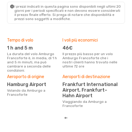
FRA
- HAM
I prezzi indicati in questa pagina sono disponibili negli ultimi 20
giorni per i periodi specificati e non devono essere considerati
il ​​prezzo finale offerto. Si prega di notare che disponibilità e
prezzi sono soggetti a modifiche.
Tempo di volo
I voli più economici
Alt
1 h and 5 m
46€
ap
La durata del volo Amburgo
Il prezzo più basso per un volo
I dati dei nostri clienti ci dicono
Francoforte è, in media, di 1 h
Amburgo Francoforte che i
che 
and 5 m minuti, ma può
nostri clienti hanno trovato nelle
via
cambiare a seconda delle
ultime 72 ore
Fran
condizioni.
Pre
Aeroporto di origine
Aeroporti di destinazione
12
Hamburg Airport
Frankfurt International
Con eDream, prezzo per un volo
Airport, Frankfurt–
da 
Volando da Amburgo a
soli
Francoforte
Hahn Airport
dei 
Viaggiando da Amburgo a
Francoforte