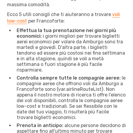
massima comodità.
Ecco 5 utili consigli che ti aiuteranno a trovare
voli
low-cost
per Francoforte:
Effettua la tua prenotazione nei giorni più
economici:
i giorni migliori per trovare biglietti
aerei economici per volare da Amburgo sono tra
martedì e giovedì. D'altra parte, i biglietti
tendono ad essere più costosi nei fine settimana
e in alta stagione, quindi se voli a metà
settimana o fuori stagione è più facile
risparmiare.
Controlla sempre tutte le compagnie aeree:
le
compagnie aeree che offrono voli da Amburgo a
Francoforte sono {​var.airlineRouteList}. Non
appena il nostro motore di ricerca ti offre l'elenco
dei voli disponibili, controlla le compagnie aeree
low-cost e tradizionali. Se sei flessibile con le
date del tuo viaggio, ti risulterà più facile
trovare biglietti economici.
Prenota in anticipo:
alcune persone decidono di
aspettare fino all'ultimo minuto per trovare