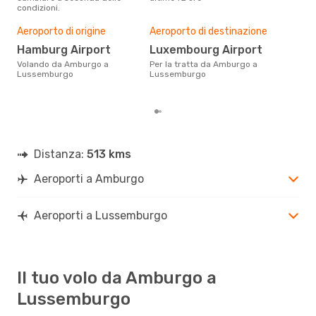
condizioni.
Pre
18
Aeroporto di origine
Aeroporto di destinazione
Con eDream, prezzo per un volo
Hamburg Airport
Luxembourg Airport
da 
Volando da Amburgo a
Per la tratta da Amburgo a
soli
Lussemburgo
Lussemburgo
dei 
Distanza:
513 kms
Aeroporti a Amburgo
Aeroporti a Lussemburgo
Il tuo volo da Amburgo a
Lussemburgo