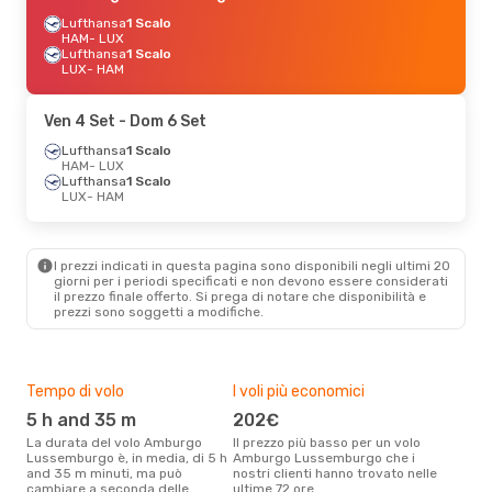
Lufthansa
1 Scalo
HAM
- LUX
Lufthansa
1 Scalo
LUX
- HAM
Ven 4 Set
- Dom 6 Set
Lufthansa
1 Scalo
HAM
- LUX
Lufthansa
1 Scalo
LUX
- HAM
I prezzi indicati in questa pagina sono disponibili negli ultimi 20
giorni per i periodi specificati e non devono essere considerati
il ​​prezzo finale offerto. Si prega di notare che disponibilità e
prezzi sono soggetti a modifiche.
Tempo di volo
I voli più economici
Alt
5 h and 35 m
202€
ap
La durata del volo Amburgo
Il prezzo più basso per un volo
I dati dei nostri clienti ci dicono
Lussemburgo è, in media, di 5 h
Amburgo Lussemburgo che i
che 
and 35 m minuti, ma può
nostri clienti hanno trovato nelle
via
cambiare a seconda delle
ultime 72 ore
Lus