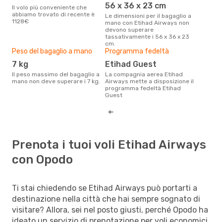
56 x 36 x 23 cm
Il volo più conveniente che
La meta piú amata con la
abbiamo trovato di recente è
com
Le dimensioni per il bagaglio a
1128€
Air
mano con Etihad Airways non
devono superare
tassativamente i 56 x 36 x 23
cm.
Peso del bagaglio a mano
Programma fedeltà
7 kg
Etihad Guest
Il peso massimo del bagaglio a
La compagnia aerea Etihad
mano non deve superare i 7 kg.
Airways mette a disposizione il
programma fedeltà Etihad
Guest
Prenota i tuoi voli Etihad Airways
con Opodo
Ti stai chiedendo se Etihad Airways può portarti a
destinazione nella città che hai sempre sognato di
visitare? Allora, sei nel posto giusti, perché Opodo ha
ideato un servizio di prenotazione per voli economici