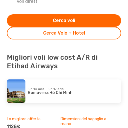
Voli diretti
Cerca voli
Cerca Volo + Hotel
Migliori voli low cost A/R di
Etihad Airways
lun 10 ago - lun 17 ago
Roma
verso
Hô Chí Minh
La migliore offerta
Dimensioni del bagaglio a
Des
mano
1128€
R