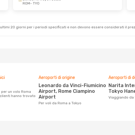
ROM
- TYO
 Ven 25 Set
Mer 30 Set
- Mar 6 Ott
ays
1 Scalo
Lot Polish Airlines
1 Scalo
ROM
- TYO
ultimi 20 giorni per i periodi specificati e non devono essere considerati il ​​pre
ays
1 Scalo
Lot Polish Airlines
1 Scalo
TYO
- ROM
ici
Aeroporti di origine
Aeroporti di 
Leonardo da Vinci-Fiumicino
Narita International Airport,
Airport, Rome Ciampino
Tokyo Hane
 clienti hanno trovato
Airport
Viaggiando da
Per voli da Roma a Tokyo