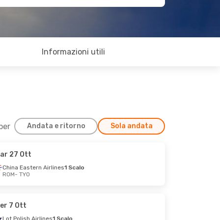
Informazioni utili
 per
Andata e ritorno
Sola andata
ar 27 Ott
China Eastern Airlines
1 Scalo
ROM
- TYO
er 7 Ott
Lot Polish Airlines
1 Scalo