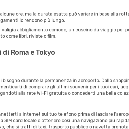
lcune ore, ma la durata esatta può variare in base alla rotta 
llegamenti lo rendono più lungo.
 valigia abbigliamento comodo, un cuscino da viaggio per poter
 come libri, riviste o film.
i di Roma e Tokyo
vrai bisogno durante la permanenza in aeroporto. Dallo shoppin
enticarti di comprare gli ultimi souvenir per i tuoi cari, acq
gandoti alla rete Wi-Fi gratuita o concederti una bella colaz
nnetterti a Internet sul tuo telefono prima di lasciare l'aero
a SIM card locale e ottenere così una navigazione più rapida
yo, che si tratti di taxi, trasporto pubblico o navetta prenota