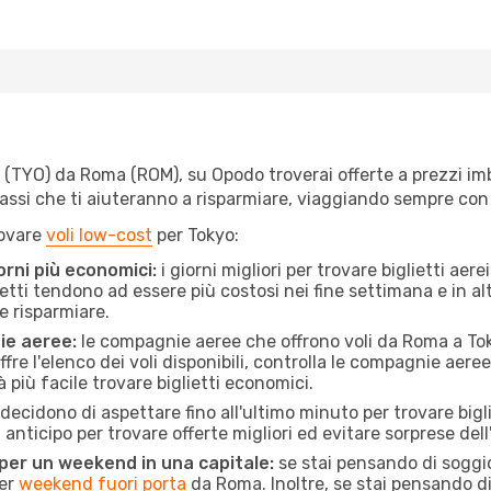
TYO) da Roma (ROM), su Opodo troverai offerte a prezzi imbatti
 passi che ti aiuteranno a risparmiare, viaggiando sempre co
rovare
voli low-cost
per Tokyo:
orni più economici:
i giorni migliori per trovare biglietti ae
lietti tendono ad essere più costosi nei fine settimana e in a
e risparmiare.
ie aeree:
le compagnie aeree che offrono voli da Roma a Toky
fre l'elenco dei voli disponibili, controlla le compagnie aeree 
à più facile trovare biglietti economici.
ecidono di aspettare fino all'ultimo minuto per trovare bigli
n anticipo per trovare offerte migliori ed evitare sorprese del
 per un weekend in una capitale:
se stai pensando di soggior
per
weekend fuori porta
da Roma. Inoltre, se stai pensando d