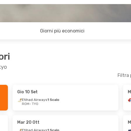
Giorni più economici
ori
kyo
Filtra
Gio 10 Set
M
- Mar 1 Set
Lun 2 Nov
- Gio 5 Nov
Etihad Airways
1 Scalo
ROM
- TYO
ays
1 Scalo
China Eastern Airlines
1 Scalo
ays
1 Scalo
ROM
- TYO
China Eastern Airlines
1 Scalo
Mar 20 Ott
M
TYO
- ROM
Etihad Airways
1 Scalo