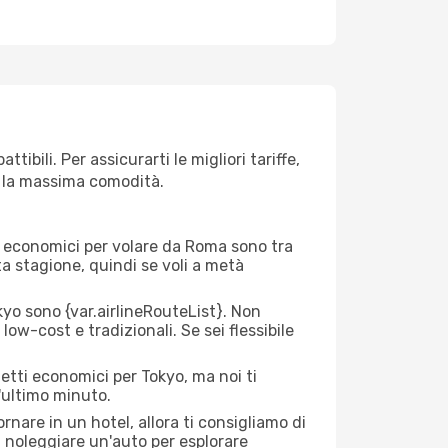
bili. Per assicurarti le migliori tariffe,
n la massima comodità.
rei economici per volare da Roma sono tra
lta stagione, quindi se voli a metà
o sono {​var.airlineRouteList}. Non
low-cost e tradizionali. Se sei flessibile
etti economici per Tokyo, ma noi ti
l'ultimo minuto.
nare in un hotel, allora ti consigliamo di
i noleggiare un'auto per esplorare