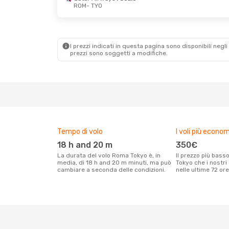
ROM
- TYO
Mar 20 Ott
- Ven 23 Ott
Ven 18 Set
-
Etihad Airways
1 Scalo
Qatar Airw
ROM
- TYO
ROM
- TYO
I prezzi indicati in questa pagina sono disponibili negli 
Etihad Airways
1 Scalo
Qatar Airw
prezzi sono soggetti a modifiche.
TYO
- ROM
TYO
- ROM
Tempo di volo
I voli più econom
18 h and 20 m
350€
La durata del volo Roma Tokyo è, in
Il prezzo più basso per un volo Roma
media, di 18 h and 20 m minuti, ma può
Tokyo che i nostri
cambiare a seconda delle condizioni.
nelle ultime 72 ore