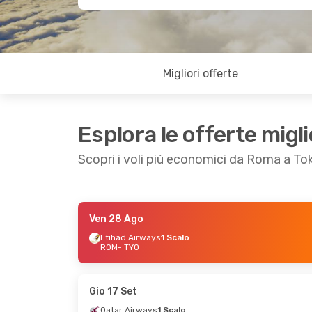
Migliori offerte
Esplora le offerte migli
Scopri i voli più economici da Roma a To
Ven 28 Ago
Mer 9 Set
- Mar 15 Set
Mar 25 Ago
Etihad Airways
1 Scalo
ROM
- TYO
Qatar Airways
1 Scalo
Qatar Airw
ROM
- TYO
ROM
- TYO
Qatar Airways
1 Scalo
Qatar Airw
TYO
- ROM
TYO
- ROM
Gio 17 Set
Qatar Airways
1 Scalo