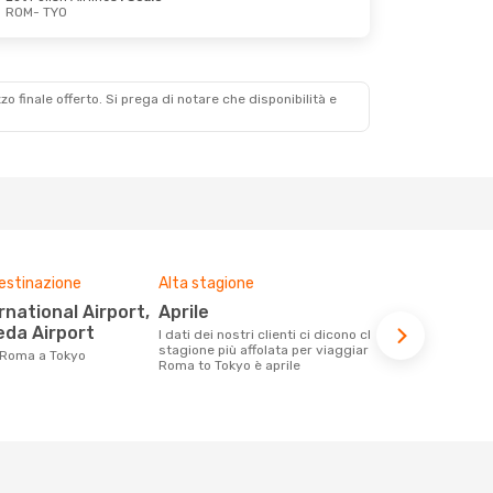
ROM
- TYO
zzo finale offerto. Si prega di notare che disponibilità e
destinazione
Alta stagione
Compagnie 
voli su que
aprile
ITA Airways, All Nippon
da Airport
I dati dei nostri clienti ci dicono che la
Airways
stagione più affolata per viaggiare da
 Roma a Tokyo
Roma to Tokyo è aprile
Le compagnie aeree con voli per la
tratta Roma