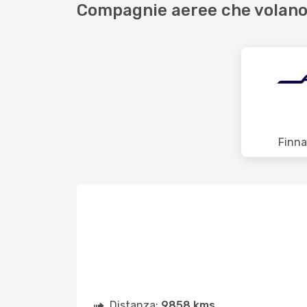
Compagnie aeree che volano
Finna
Distanza:
9858 kms