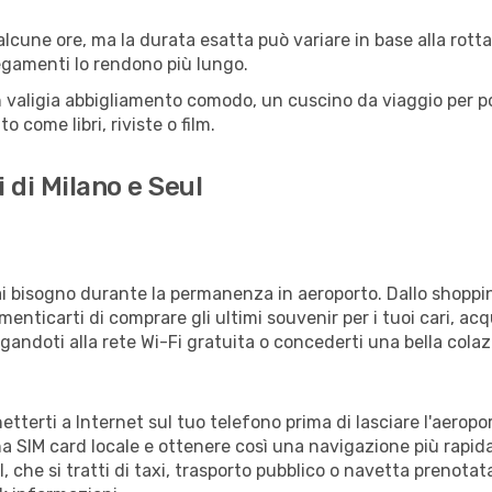
alcune ore, ma la durata esatta può variare in base alla rotta s
llegamenti lo rendono più lungo.
 valigia abbigliamento comodo, un cuscino da viaggio per poter
 come libri, riviste o film.
 di Milano e Seul
vrai bisogno durante la permanenza in aeroporto. Dallo shoppin
enticarti di comprare gli ultimi souvenir per i tuoi cari, acq
gandoti alla rete Wi-Fi gratuita o concederti una bella colaz
netterti a Internet sul tuo telefono prima di lasciare l'aerop
a SIM card locale e ottenere così una navigazione più rapida
l, che si tratti di taxi, trasporto pubblico o navetta prenotat