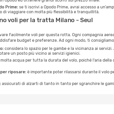
n Opodo ed ottenere grandi sconti sul prezzo finale.
do Prime:
se ti iscrivi a Opodo Prime, avrai accesso a un’ampi
 di viaggiare con molta più flessibilità e tranquillità.
 voli per la tratta Milano - Seul
ovare facilmente voli per questa rotta. Ogni compagnia aerea 
ddisfare budget e preferenze. Ad ogni modo, ti consigliamo 
o:
considera lo spazio per le gambe e la vicinanza ai servizi
re un posto più vicino ai servizi igienici.
 molta acqua per tutta la durata del volo, poiché l'aria dell
 per riposare:
è importante poter rilassarsi durante il volo 
:
assicurati di alzarti di tanto in tanto per sgranchire le ga