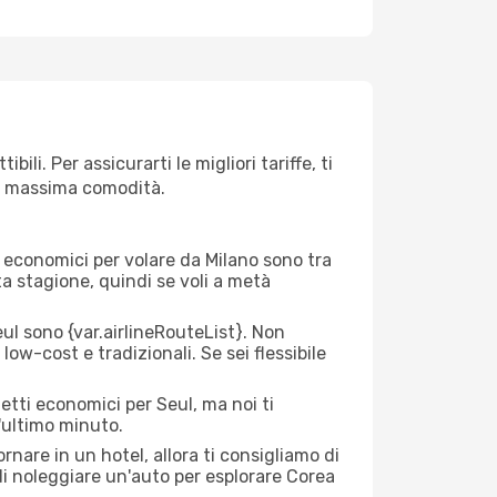
li. Per assicurarti le migliori tariffe, ti
la massima comodità.
rei economici per volare da Milano sono tra
lta stagione, quindi se voli a metà
l sono {​var.airlineRouteList}. Non
low-cost e tradizionali. Se sei flessibile
etti economici per Seul, ma noi ti
l'ultimo minuto.
nare in un hotel, allora ti consigliamo di
di noleggiare un'auto per esplorare Corea