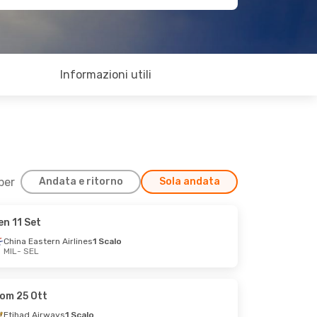
Informazioni utili
 per
Andata e ritorno
Sola andata
en 11 Set
China Eastern Airlines
1 Scalo
MIL
- SEL
om 25 Ott
Etihad Airways
1 Scalo