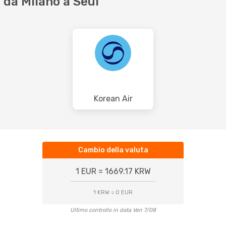
da Milano a Seul
Korean Air
Cambio della valuta
1 EUR = 1669.17 KRW
1 KRW = 0 EUR
Ultimo controllo in data Ven 7/08