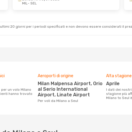
MIL
- SEL
- Mar 1 Set
Mar 13 Ott
- Mar 20 Ott
Scalo
Etihad Airways
1 Scalo
MIL
- SEL
Scalo
China Eastern Airlines
ultimi 20 giorni per i periodi specificati e non devono essere considerati il ​​pre
1 Scalo
SEL
- MIL
ici
Aeroporti di origine
Alta stagione
Milan Malpensa Airport, Orio
aprile
al Serio International
I dati dei nostri clienti ci dicono che la
clienti hanno trovato
stagione più af
Airport, Linate Airport
Milano to Seul è
Per voli da Milano a Seul