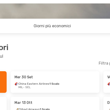
Giorni più economici
ori
ul
Filtra
Mer 30 Set
V
- Dom 1 Nov
Lun 28 Set
- Lun 5 Ott
China Eastern Airlines
1 Scalo
MIL
- SEL
Scalo
China Eastern Airlines
1 Scalo
Scalo
MIL
- SEL
Vietnam Airlines
1 Scalo
SEL
- MIL
Mar 13 Ott
D
Etihad Airways
1 Scalo