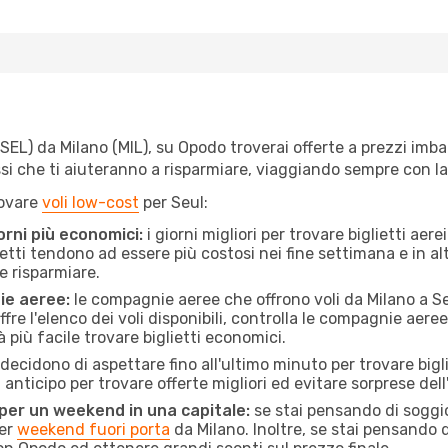
L) da Milano (MIL), su Opodo troverai offerte a prezzi imbattibi
ssi che ti aiuteranno a risparmiare, viaggiando sempre con 
rovare
voli low-cost
per Seul:
orni più economici:
i giorni migliori per trovare biglietti ae
lietti tendono ad essere più costosi nei fine settimana e in a
e risparmiare.
ie aeree:
le compagnie aeree che offrono voli da Milano a Seu
fre l'elenco dei voli disponibili, controlla le compagnie aeree 
à più facile trovare biglietti economici.
ecidono di aspettare fino all'ultimo minuto per trovare bigli
n anticipo per trovare offerte migliori ed evitare sorprese del
 per un weekend in una capitale:
se stai pensando di soggior
per
weekend fuori porta
da Milano. Inoltre, se stai pensando 