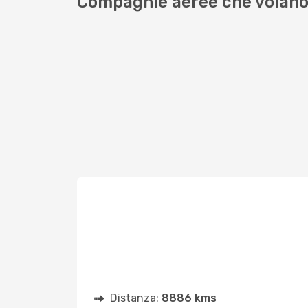
Compagnie aeree che volano 
Distanza:
8886 kms