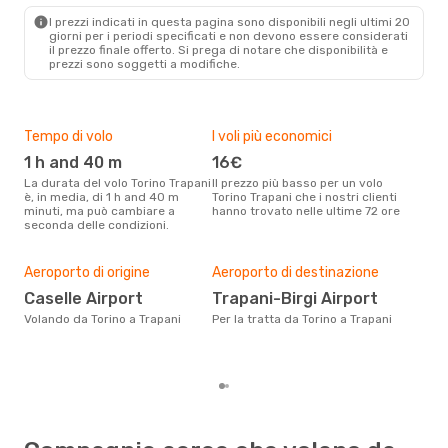
TPS
- TRN
I prezzi indicati in questa pagina sono disponibili negli ultimi 20
giorni per i periodi specificati e non devono essere considerati
il ​​prezzo finale offerto. Si prega di notare che disponibilità e
prezzi sono soggetti a modifiche.
Tempo di volo
I voli più economici
Alt
1 h and 40 m
16€
ap
La durata del volo Torino Trapani
Il prezzo più basso per un volo
I dati dei nostri clienti ci dicono
è, in media, di 1 h and 40 m
Torino Trapani che i nostri clienti
che 
minuti, ma può cambiare a
hanno trovato nelle ultime 72 ore
viag
seconda delle condizioni.
apri
Pre
11
Aeroporto di origine
Aeroporto di destinazione
Con eDream, prezzo per un volo
Caselle Airport
Trapani-Birgi Airport
da T
Volando da Torino a Trapani
Per la tratta da Torino a Trapani
calc
degl