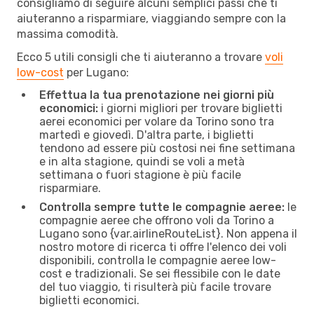
consigliamo di seguire alcuni semplici passi che ti
aiuteranno a risparmiare, viaggiando sempre con la
massima comodità.
Ecco 5 utili consigli che ti aiuteranno a trovare
voli
low-cost
per Lugano:
Effettua la tua prenotazione nei giorni più
economici:
i giorni migliori per trovare biglietti
aerei economici per volare da Torino sono tra
martedì e giovedì. D'altra parte, i biglietti
tendono ad essere più costosi nei fine settimana
e in alta stagione, quindi se voli a metà
settimana o fuori stagione è più facile
risparmiare.
Controlla sempre tutte le compagnie aeree:
le
compagnie aeree che offrono voli da Torino a
Lugano sono {​var.airlineRouteList}. Non appena il
nostro motore di ricerca ti offre l'elenco dei voli
disponibili, controlla le compagnie aeree low-
cost e tradizionali. Se sei flessibile con le date
del tuo viaggio, ti risulterà più facile trovare
biglietti economici.