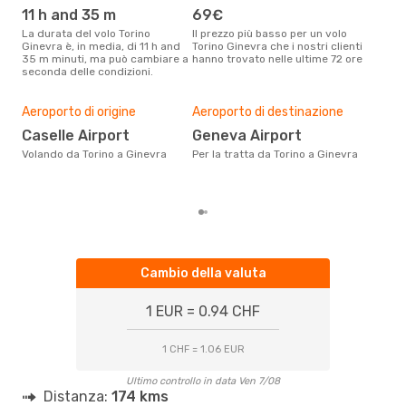
GVA
- TRN
11 h and 35 m
69€
ap
La durata del volo Torino
Il prezzo più basso per un volo
I dati dei nostri clienti ci dicono
Ginevra è, in media, di 11 h and
Torino Ginevra che i nostri clienti
che 
35 m minuti, ma può cambiare a
hanno trovato nelle ultime 72 ore
viag
seconda delle condizioni.
apri
Il m
pre
Aeroporto di origine
Aeroporto di destinazione
d
Caselle Airport
Geneva Airport
Dai nostri dati reali si evince che
Volando da Torino a Ginevra
Per la tratta da Torino a Ginevra
il p
via
Tori
Cambio della valuta
1 EUR = 0.94 CHF
1 CHF = 1.06 EUR
Ultimo controllo in data Ven 7/08
Distanza:
174 kms