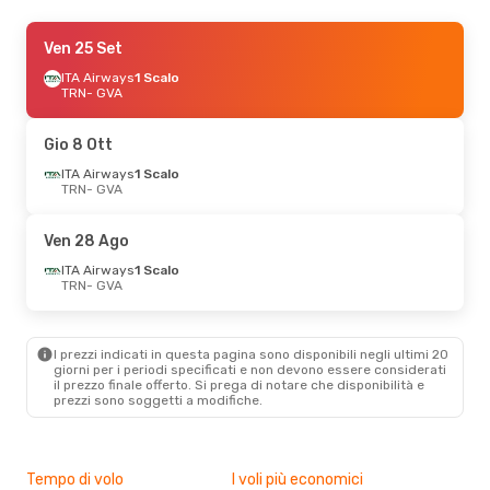
Lun 14 Set
Ven 25 Set
- Mer 16 Set
Vueling
ITA Airways
1 Scalo
1 Scalo
TRN
TRN
- GVA
- GVA
Vueling
1 Scalo
GVA
- TRN
Gio 8 Ott
Gio 10 Set
ITA Airways
- Dom 13 Set
1 Scalo
TRN
- GVA
ITA Airways
1 Scalo
TRN
- GVA
Lufthansa
1 Scalo
Ven 28 Ago
GVA
- TRN
ITA Airways
1 Scalo
TRN
- GVA
Mar 6 Ott
- Gio 8 Ott
Lufthansa
1 Scalo
TRN
- GVA
I prezzi indicati in questa pagina sono disponibili negli ultimi 20
Lufthansa
1 Scalo
giorni per i periodi specificati e non devono essere considerati
GVA
- TRN
il ​​prezzo finale offerto. Si prega di notare che disponibilità e
prezzi sono soggetti a modifiche.
Ven 28 Ago
- Dom 30 Ago
ITA Airways
1 Scalo
TRN
- GVA
Tempo di volo
I voli più economici
Alt
Lufthansa
1 Scalo