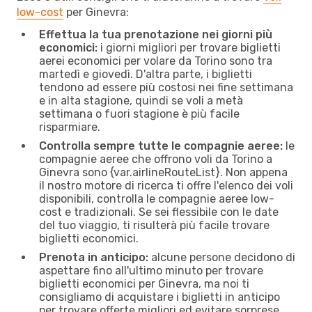
low-cost
per Ginevra:
Effettua la tua prenotazione nei giorni più
economici:
i giorni migliori per trovare biglietti
aerei economici per volare da Torino sono tra
martedì e giovedì. D'altra parte, i biglietti
tendono ad essere più costosi nei fine settimana
e in alta stagione, quindi se voli a metà
settimana o fuori stagione è più facile
risparmiare.
Controlla sempre tutte le compagnie aeree:
le
compagnie aeree che offrono voli da Torino a
Ginevra sono {​var.airlineRouteList}. Non appena
il nostro motore di ricerca ti offre l'elenco dei voli
disponibili, controlla le compagnie aeree low-
cost e tradizionali. Se sei flessibile con le date
del tuo viaggio, ti risulterà più facile trovare
biglietti economici.
Prenota in anticipo:
alcune persone decidono di
aspettare fino all'ultimo minuto per trovare
biglietti economici per Ginevra, ma noi ti
consigliamo di acquistare i biglietti in anticipo
per trovare offerte migliori ed evitare sorprese