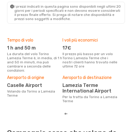
SUF
- TRN
I prezzi indicati in questa pagina sono disponibili negli ultimi 20
giorni per i periodi specificati e non devono essere considerati
il ​​prezzo finale offerto. Si prega di notare che disponibilità e
prezzi sono soggetti a modifiche.
Tempo di volo
I voli più economici
Alt
1 h and 50 m
17€
ap
La durata del volo Torino
Il prezzo più basso per un volo
I dati dei nostri clienti ci dicono
Lamezia Terme è, in media, di 1 h
Torino Lamezia Terme che i
che 
and 50 m minuti, ma può
nostri clienti hanno trovato nelle
viag
cambiare a seconda delle
ultime 72 ore
Term
condizioni.
Pre
Aeroporto di origine
Aeroporto di destinazione
10
Caselle Airport
Lamezia Terme
Con eDream, prezzo per un volo
International Airport
da T
Volando da Torino a Lamezia
soli
Terme
Per la tratta da Torino a Lamezia
dei 
Terme