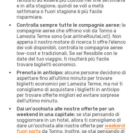
tendono ad essere più costosi nei fine settimana
e in alta stagione, quindi se voli a metà
settimana o fuori stagione è più facile
risparmiare.
Controlla sempre tutte le compagnie aeree:
le
compagnie aeree che offrono voli da Torino a
Lamezia Terme sono {​var.airlineRouteList}. Non
appena il nostro motore di ricerca ti offre l'elenco
dei voli disponibili, controlla le compagnie aeree
low-cost e tradizionali. Se sei flessibile con le
date del tuo viaggio, ti risulterà più facile
trovare biglietti economici.
Prenota in anticipo:
alcune persone decidono di
aspettare fino all'ultimo minuto per trovare
biglietti economici per Lamezia Terme, ma noi ti
consigliamo di acquistare i biglietti in anticipo
per trovare offerte migliori ed evitare sorprese
dell'ultimo minuto.
Dai un'occhiata alle nostre offerte per un
weekend in una capitale:
se stai pensando di
soggiornare in un hotel, allora ti consigliamo di
dare un'occhiata alle nostre offerte per
weekend
fuori porta
da Torino. Inoltre, se stai pensando di