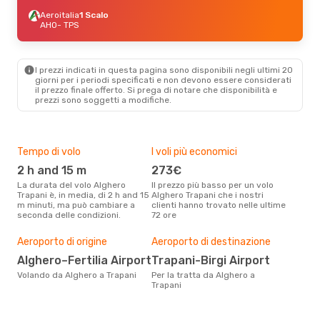
Aeroitalia
1 Scalo
AHO
- TPS
I prezzi indicati in questa pagina sono disponibili negli ultimi 20
giorni per i periodi specificati e non devono essere considerati
il ​​prezzo finale offerto. Si prega di notare che disponibilità e
prezzi sono soggetti a modifiche.
Tempo di volo
I voli più economici
Alt
2 h and 15 m
273€
ap
La durata del volo Alghero
Il prezzo più basso per un volo
I dati dei nostri clienti ci dicono
Trapani è, in media, di 2 h and 15
Alghero Trapani che i nostri
che 
m minuti, ma può cambiare a
clienti hanno trovato nelle ultime
viag
seconda delle condizioni.
72 ore
è ap
Il m
pre
Aeroporto di origine
Aeroporto di destinazione
lu
Alghero–Fertilia Airport
Trapani-Birgi Airport
Dai nostri dati reali si evince che
Volando da Alghero a Trapani
Per la tratta da Alghero a
il p
Trapani
viag
Algh