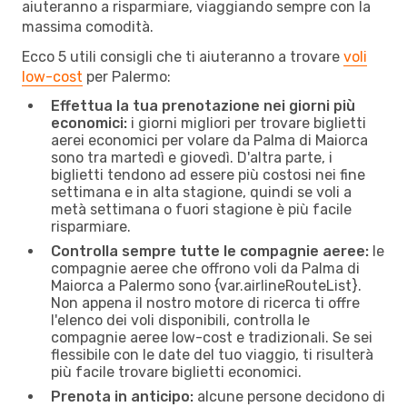
aiuteranno a risparmiare, viaggiando sempre con la
massima comodità.
Ecco 5 utili consigli che ti aiuteranno a trovare
voli
low-cost
per Palermo:
Effettua la tua prenotazione nei giorni più
economici:
i giorni migliori per trovare biglietti
aerei economici per volare da Palma di Maiorca
sono tra martedì e giovedì. D'altra parte, i
biglietti tendono ad essere più costosi nei fine
settimana e in alta stagione, quindi se voli a
metà settimana o fuori stagione è più facile
risparmiare.
Controlla sempre tutte le compagnie aeree:
le
compagnie aeree che offrono voli da Palma di
Maiorca a Palermo sono {​var.airlineRouteList}.
Non appena il nostro motore di ricerca ti offre
l'elenco dei voli disponibili, controlla le
compagnie aeree low-cost e tradizionali. Se sei
flessibile con le date del tuo viaggio, ti risulterà
più facile trovare biglietti economici.
Prenota in anticipo:
alcune persone decidono di