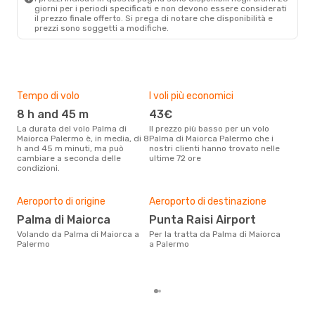
giorni per i periodi specificati e non devono essere considerati
il ​​prezzo finale offerto. Si prega di notare che disponibilità e
prezzi sono soggetti a modifiche.
Tempo di volo
I voli più economici
Alt
8 h and 45 m
43€
ap
La durata del volo Palma di
Il prezzo più basso per un volo
I dati dei nostri clienti ci dicono
Maiorca Palermo è, in media, di 8
Palma di Maiorca Palermo che i
che 
h and 45 m minuti, ma può
nostri clienti hanno trovato nelle
viag
cambiare a seconda delle
ultime 72 ore
Pale
condizioni.
Pre
18
Aeroporto di origine
Aeroporto di destinazione
Con eDream, prezzo per un volo
Palma di Maiorca
Punta Raisi Airport
da P
Volando da Palma di Maiorca a
Per la tratta da Palma di Maiorca
di s
Palermo
a Palermo
dei 