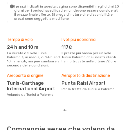
PMO
- TUN
I prezzi indicati in questa pagina sono disponibili negli ultimi 20
giorni per i periodi specificati e non devono essere considerati
il ​​prezzo finale offerto. Si prega di notare che disponibilità e
prezzi sono soggetti a modifiche.
Tempo di volo
I voli più economici
Alt
24 h and 10 m
117€
ap
La durata del volo Tunisi
Il prezzo più basso per un volo
I dati dei nostri clienti ci dicono
Palermo è, in media, di 24 h and
Tunisi Palermo che i nostri clienti
che 
10 m minuti, ma può cambiare a
hanno trovato nelle ultime 72 ore
viag
seconda delle condizioni.
apri
Il m
pre
Aeroporto di origine
Aeroporto di destinazione
s
Tunis-Carthage
Punta Raisi Airport
International Airport
Dai nostri dati reali si evince che
Per la tratta da Tunisi a Palermo
il p
Volando da Tunisi a Palermo
via
da T
Compagnie aeree che volano da