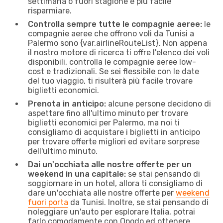
settimana o fuori stagione è più facile
risparmiare.
Controlla sempre tutte le compagnie aeree:
le
compagnie aeree che offrono voli da Tunisi a
Palermo sono {​var.airlineRouteList}. Non appena
il nostro motore di ricerca ti offre l'elenco dei voli
disponibili, controlla le compagnie aeree low-
cost e tradizionali. Se sei flessibile con le date
del tuo viaggio, ti risulterà più facile trovare
biglietti economici.
Prenota in anticipo:
alcune persone decidono di
aspettare fino all'ultimo minuto per trovare
biglietti economici per Palermo, ma noi ti
consigliamo di acquistare i biglietti in anticipo
per trovare offerte migliori ed evitare sorprese
dell'ultimo minuto.
Dai un'occhiata alle nostre offerte per un
weekend in una capitale:
se stai pensando di
soggiornare in un hotel, allora ti consigliamo di
dare un'occhiata alle nostre offerte per
weekend
fuori porta
da Tunisi. Inoltre, se stai pensando di
noleggiare un'auto per esplorare Italia, potrai
farlo comodamente con Opodo ed ottenere