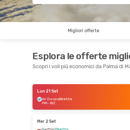
Migliori offerte
Esplora le offerte migli
Scopri i voli più economici da Palma di M
Lun 21 Set
Mer 16 Set
- Ven 18 Set
Ven 11 Set
- Do
Air Europa
Diretto
PMI
- IBZ
Iberia
Diretto
Iberia
Diretto
PMI
- IBZ
PMI
- IBZ
Iberia
Diretto
Iberia
Diretto
IBZ
- PMI
IBZ
- PMI
Mer 2 Set
Swiftair
Diretto