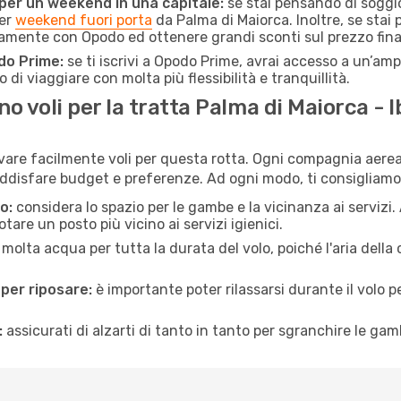
 per un weekend in una capitale:
se stai pensando di soggior
per
weekend fuori porta
da Palma di Maiorca. Inoltre, se stai
amente con Opodo ed ottenere grandi sconti sul prezzo fina
do Prime:
se ti iscrivi a Opodo Prime, avrai accesso a un’ampi
 di viaggiare con molta più flessibilità e tranquillità.
 voli per la tratta Palma di Maiorca - I
rovare facilmente voli per questa rotta. Ogni compagnia aerea 
ddisfare budget e preferenze. Ad ogni modo, ti consigliamo 
o:
considera lo spazio per le gambe e la vicinanza ai servizi
re un posto più vicino ai servizi igienici.
 molta acqua per tutta la durata del volo, poiché l'aria dell
 per riposare:
è importante poter rilassarsi durante il volo 
:
assicurati di alzarti di tanto in tanto per sgranchire le ga