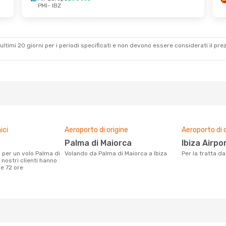
PMI
- IBZ
ultimi 20 giorni per i periodi specificati e non devono essere considerati il ​​pre
ici
Aeroporto di origine
Aeroporto di 
Palma di Maiorca
Ibiza Airpo
Volando da Palma di Maiorca a Ibiza
Per la tratta d
 nostri clienti hanno
me 72 ore