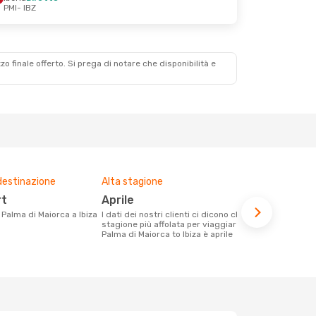
PMI
- IBZ
zzo finale offerto. Si prega di notare che disponibilità e
destinazione
Alta stagione
Compagnie 
voli su que
rt
aprile
Iberia, A
a Palma di Maiorca a Ibiza
I dati dei nostri clienti ci dicono che la
stagione più affolata per viaggiare da
Le compagnie aeree con voli per la
Palma di Maiorca to Ibiza è aprile
tratta Palma