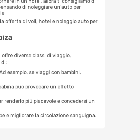
nare in un hotel, allora ti consigliamo di
 pensando di noleggiare un'auto per
le.
a offerta di voli, hotel e noleggio auto per
biza
offre diverse classi di viaggio,
di:
. Ad esempio, se viaggi con bambini,
a cabina può provocare un effetto
per renderlo piú piacevole e concedersi un
mbe e migliorare la circolazione sanguigna.