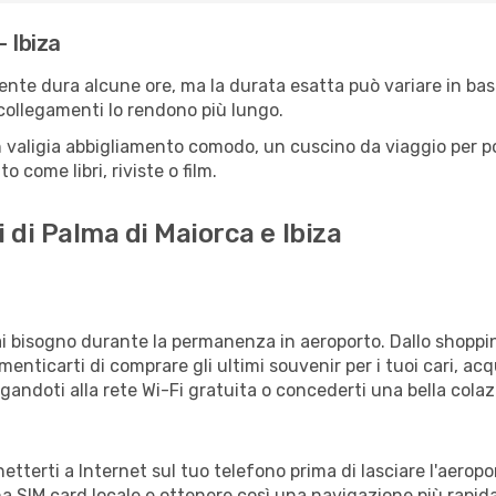
 Ibiza
mente dura alcune ore, ma la durata esatta può variare in base 
e collegamenti lo rendono più lungo.
 valigia abbigliamento comodo, un cuscino da viaggio per poter
 come libri, riviste o film.
 di Palma di Maiorca e Ibiza
vrai bisogno durante la permanenza in aeroporto. Dallo shoppin
enticarti di comprare gli ultimi souvenir per i tuoi cari, acq
gandoti alla rete Wi-Fi gratuita o concederti una bella colaz
nnetterti a Internet sul tuo telefono prima di lasciare l'aerop
a SIM card locale e ottenere così una navigazione più rapida