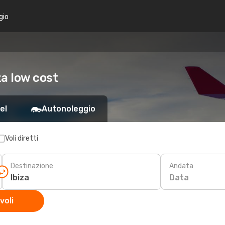
gio
za low cost
el
Autonoleggio
Voli diretti
Destinazione
Andata
Data
voli