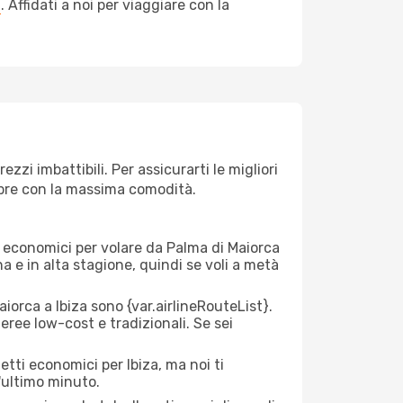
a
. Affidati a noi per viaggiare con la
zzi imbattibili. Per assicurarti le migliori
empre con la massima comodità.
rei economici per volare da Palma di Maiorca
na e in alta stagione, quindi se voli a metà
orca a Ibiza sono {​var.airlineRouteList}.
aeree low-cost e tradizionali. Se sei
etti economici per Ibiza, ma noi ti
l'ultimo minuto.