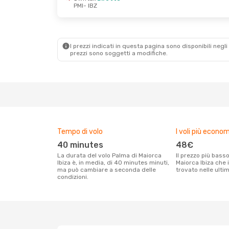
PMI
- IBZ
Sab 26 Set
- Lun 28 Set
Air Europa
Diretto
PMI
- IBZ
Air Europa
Diretto
IBZ
- PMI
I prezzi indicati in questa pagina sono disponibili negli 
prezzi sono soggetti a modifiche.
Tempo di volo
I voli più econom
40 minutes
48€
La durata del volo Palma di Maiorca
Il prezzo più basso per un volo Palma di
Ibiza è, in media, di 40 minutes minuti,
Maiorca Ibiza che i
ma può cambiare a seconda delle
trovato nelle ulti
condizioni.