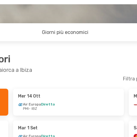
Giorni più economici
ori
aiorca a Ibiza
Filtra
Mer 14 Ott
M
m 13 Set
Lun 24 Ago
- Ven 28 Ago
Air Europa
Diretto
PMI
- IBZ
Iberia
Diretto
PMI
- IBZ
Iberia
Diretto
IBZ
- PMI
Mar 1 Set
S
Air Europa
Diretto