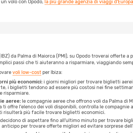
l un volo con Opodo,
la più grande agenzia di viaggi d'Europ
IBZ) da Palma di Maiorca (PMI), su Opodo troverai offerte a pre
semplici passi che ti aiuteranno a risparmiare, viaggiando s
rovare
voli low-cost
per Ibiza:
orni più economici:
i giorni migliori per trovare biglietti ae
te, i biglietti tendono ad essere più costosi nei fine settima
e risparmiare.
ie aeree:
le compagnie aeree che offrono voli da Palma di Mai
ti offre l'elenco dei voli disponibili, controlla le compagnie 
ti risulterà più facile trovare biglietti economici.
ecidono di aspettare fino all'ultimo minuto per trovare bigli
n anticipo per trovare offerte migliori ed evitare sorprese del