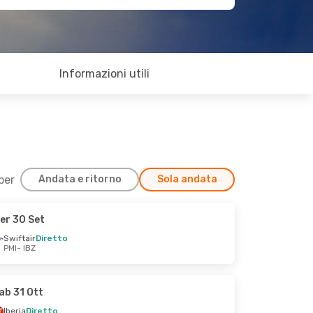
Informazioni utili
 per
Andata e ritorno
Sola andata
er 30 Set
Swiftair
Diretto
PMI
- IBZ
ab 31 Ott
Iberia
Diretto