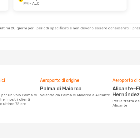
PMI
- ALC
ultimi 20 giorni per i periodi specificati e non devono essere considerati il ​​pre
ici
Aeroporto di origine
Aeroporto di 
Palma di Maiorca
Alicante–Elche Miguel
Hernández 
Volando da Palma di Maiorca a Alicante
e i nostri clienti
Per la tratta da Palma di Maiorca a
e ultime 72 ore
Alicante