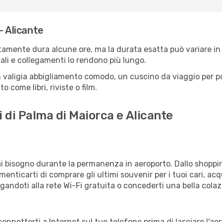
- Alicante
itamente dura alcune ore, ma la durata esatta può variare in b
scali e collegamenti lo rendono più lungo.
 valigia abbigliamento comodo, un cuscino da viaggio per poter
 come libri, riviste o film.
i di Palma di Maiorca e Alicante
vrai bisogno durante la permanenza in aeroporto. Dallo shoppin
enticarti di comprare gli ultimi souvenir per i tuoi cari, acq
gandoti alla rete Wi-Fi gratuita o concederti una bella colaz
 connetterti a Internet sul tuo telefono prima di lasciare l'a