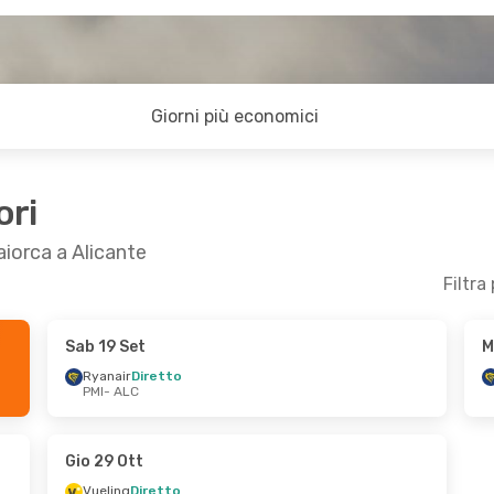
Giorni più economici
ori
aiorca a Alicante
Filtra
Sab 19 Set
M
n 25 Set
Mer 26 Ago
- Ven 28 Ago
Ryanair
Diretto
PMI
- ALC
o
Ryanair
Diretto
PMI
- ALC
o
Ryanair
Diretto
ALC
- PMI
Gio 29 Ott
Vueling
Diretto