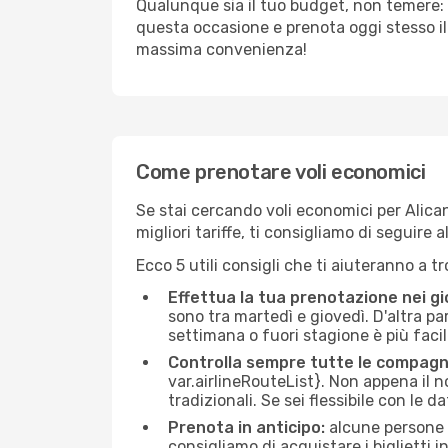
Qualunque sia il tuo budget, non temere: 
questa occasione e prenota oggi stesso i
massima convenienza!
Come prenotare voli economici
Se stai cercando voli economici per Alicant
migliori tariffe, ti consigliamo di seguir
Ecco 5 utili consigli che ti aiuteranno a t
Effettua la tua prenotazione nei gi
sono tra martedì e giovedì. D'altra par
settimana o fuori stagione è più facil
Controlla sempre tutte le compagn
var.airlineRouteList}. Non appena il no
tradizionali. Se sei flessibile con le d
Prenota in anticipo:
alcune persone d
consigliamo di acquistare i biglietti i