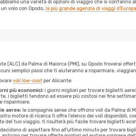
abbiamo una varietà di opzioni di viaggio che si confanno al
l un volo con Opodo,
la più grande agenzia di viaggi d'Europ
e (ALC) da Palma di Maiorca (PMI), su Opodo troverai offerte 
e alcuni semplici passi che ti aiuteranno a risparmiare, viag
rovare
voli low-cost
per Alicante:
orni più economici:
i giorni migliori per trovare biglietti ae
te, i biglietti tendono ad essere più costosi nei fine settima
e risparmiare.
ie aeree:
le compagnie aeree che offrono voli da Palma di Ma
stro motore di ricerca ti offre l'elenco dei voli disponibili,
ate del tuo viaggio, ti risulterà più facile trovare biglietti eco
ecidono di aspettare fino all'ultimo minuto per trovare bigli
n anticipo per trovare offerte migliori ed evitare sorprese del