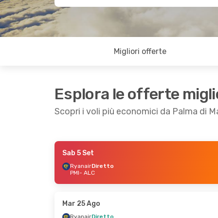
Migliori offerte
Esplora le offerte migli
Scopri i voli più economici da Palma di M
Sab 5 Set
Sab 5 Set
- Dom 6 Set
Mar 22 Set
- Ve
Ryanair
Diretto
PMI
- ALC
Ryanair
Diretto
Ryanair
Dirett
PMI
- ALC
PMI
- ALC
Ryanair
Diretto
Ryanair
Dirett
ALC
- PMI
ALC
- PMI
Mar 25 Ago
Ryanair
Diretto