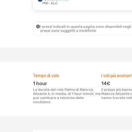
PMI
- ALC
I prezzi indicati in questa pagina sono disponibili negli 
prezzi sono soggetti a modifiche.
Tempo di volo
I voli più econom
1 hour
14€
La durata del volo Palma di Maiorca
Il prezzo più basso per un volo Palma di
Alicante è, in media, di 1 hour minuti, ma
Maiorca Alicante ch
può cambiare a seconda delle
hanno trovato nell
condizioni.