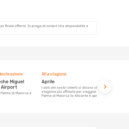
zzo finale offerto. Si prega di notare che disponibilità e
destinazione
Alta stagione
Compagnie 
voli su que
aprile
Vueling,
Airport
I dati dei nostri clienti ci dicono che la
stagione più affolata per viaggiare da
Le compagnie aeree con voli per la
Palma di Maiorca to Alicante è aprile
tratta Palma