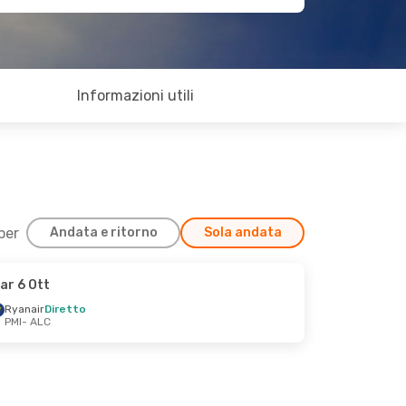
Informazioni utili
 per
Andata e ritorno
Sola andata
ar 6 Ott
Ryanair
Diretto
PMI
- ALC