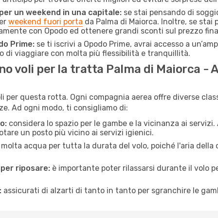
 per un weekend in una capitale:
se stai pensando di soggior
per
weekend fuori porta
da Palma di Maiorca. Inoltre, se stai
amente con Opodo ed ottenere grandi sconti sul prezzo fina
do Prime:
se ti iscrivi a Opodo Prime, avrai accesso a un’ampi
 di viaggiare con molta più flessibilità e tranquillità.
 voli per la tratta Palma di Maiorca - 
li per questa rotta. Ogni compagnia aerea offre diverse class
e. Ad ogni modo, ti consigliamo di:
o:
considera lo spazio per le gambe e la vicinanza ai servizi
re un posto più vicino ai servizi igienici.
 molta acqua per tutta la durata del volo, poiché l'aria dell
 per riposare:
è importante poter rilassarsi durante il volo 
:
assicurati di alzarti di tanto in tanto per sgranchire le ga