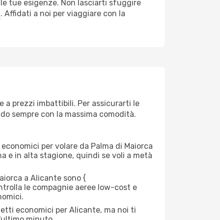
le tue esigenze. Non lasciarti sfuggire
a
. Affidati a noi per viaggiare con la
a prezzi imbattibili. Per assicurarti le
giando sempre con la massima comodità.
rei economici per volare da Palma di Maiorca
na e in alta stagione, quindi se voli a metà
iorca a Alicante sono {​
 controlla le compagnie aeree low-cost e
nomici.
etti economici per Alicante, ma noi ti
l'ultimo minuto.