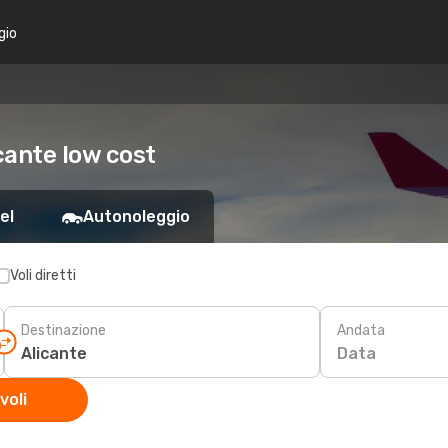
gio
cante low cost
el
Autonoleggio
Voli diretti
Destinazione
Andata
Data
voli