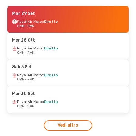
Mar 8 Set
Mar 29 Set
- Mar 15 Set
Royal Air Maroc
Royal Air Maroc
Diretto
Diretto
CMN
CMN
- RAK
- RAK
Royal Air Maroc
Diretto
RAK
- CMN
Mer 28 Ott
Royal Air Maroc
Diretto
CMN
- RAK
Sab 5 Set
Royal Air Maroc
Diretto
CMN
- RAK
Mer 30 Set
Royal Air Maroc
Diretto
CMN
- RAK
Vedi altro