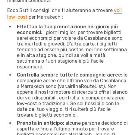
massima comodità.
Ecco 5 utili consigli che ti aiuteranno a trovare
voli
low-cost
per Marrakech :
Effettua la tua prenotazione nei giorni più
economici:
i giorni migliori per trovare biglietti
aerei economici per volare da Casablanca sono
tra martedì e giovedì. D'altra parte, i biglietti
tendono ad essere più costosi nei fine settimana
e in alta stagione, quindi se voli a metà
settimana o fuori stagione è più facile
risparmiare.
Controlla sempre tutte le compagnie aeree:
le
compagnie aeree che offrono voli da Casablanca
a Marrakech sono {​var.airlineRouteList}. Non
appena il nostro motore di ricerca ti offre l'elenco
dei voli disponibili, controlla le compagnie aeree
low-cost e tradizionali. Se sei flessibile con le
date del tuo viaggio, ti risulterà più facile
trovare biglietti economici.
Prenota in anticipo:
alcune persone decidono di
aspettare fino all'ultimo minuto per trovare
biglietti economici per Marrakech , ma noi ti