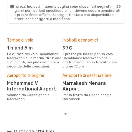
I prezzi indicati in questa pagina sono disponibili negli ultimi 20
giorni per i periodi specificati e non devono essere considerati
il ​​prezzo finale offerto. Si prega di notare che disponibilità e
prezzi sono soggetti a modifiche.
Tempo di volo
I voli più economici
Alt
1 h and 5 m
97€
ap
La durata del volo Casablanca
Il prezzo più basso per un volo
I dati dei nostri clienti ci dicono
Marrakech è, in media, di 1 h and
Casablanca Marrakech che i
che 
5 m minuti, ma può cambiare a
nostri clienti hanno trovato nelle
via
seconda delle condizioni.
ultime 72 ore
Marr
Pre
Aeroporto di origine
Aeroporto di destinazione
13
Mohammed V
Marrakesh Menara
Con eDream, prezzo per un volo
International Airport
Airport
da 
soli
Volando da Casablanca a
Per la tratta da Casablanca a
dei 
Marrakech
Marrakech
Distanza:
219 kms