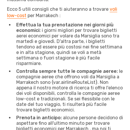
Ecco 5 utili consigli che ti aiuteranno a trovare
voli
low-cost
per Marrakech :
Effettua la tua prenotazione nei giorni più
economici:
i giorni migliori per trovare biglietti
aerei economici per volare da Marsiglia sono tra
martedì e giovedì. D'altra parte, i biglietti
tendono ad essere più costosi nei fine settimana
e in alta stagione, quindi se voli a metà
settimana o fuori stagione è più facile
risparmiare.
Controlla sempre tutte le compagnie aeree:
le
compagnie aeree che offrono voli da Marsiglia a
Marrakech sono {​var.airlineRouteList}. Non
appena il nostro motore di ricerca ti offre l'elenco
dei voli disponibili, controlla le compagnie aeree
low-cost e tradizionali. Se sei flessibile con le
date del tuo viaggio, ti risulterà più facile
trovare biglietti economici.
Prenota in anticipo:
alcune persone decidono di
aspettare fino all'ultimo minuto per trovare
biglietti economici per Marrakech , ma noi ti