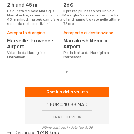
2 h and 45 m
26€
ap
La durata del volo Marsiglia
Il prezzo più basso per un volo
I dati dei nostri clienti ci dicono
Marrakech è, in media, di 2 h and
Marsiglia Marrakech che i nostri
che 
45 m minuti, ma può cambiare a
clienti hanno trovato nelle ultime
viag
seconda delle condizioni.
72 ore
Marr
Pre
Aeroporto di origine
Aeroporto di destinazione
16
Marseille-Provence
Marrakesh Menara
Con eDream, prezzo per un volo
Airport
Airport
da M
soli
Volando da Marsiglia a
Per la tratta da Marsiglia a
dei 
Marrakech
Marrakech
Cambio della valuta
1 EUR = 10.88 MAD
1 MAD = 0.09 EUR
Ultimo controllo in data Mer 5/08
Distanza:
1748 kms