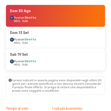
Gio 3 Set
Dom 30 Ago
- Lun 7 Set
Ryanair
Ryanair
Diretto
Diretto
MRS
MRS
- RAK
- RAK
Ryanair
Diretto
RAK
- MRS
Dom 13 Set
Ven 21 Ago
Ryanair
Diretto
- Ven 28 Ago
MRS
- RAK
Ryanair
Diretto
MRS
- RAK
Ryanair
Diretto
Sab 19 Set
RAK
- MRS
Ryanair
Diretto
MRS
- RAK
Mer 21 Ott
- Ven 30 Ott
Ryanair
Diretto
MRS
- RAK
I prezzi indicati in questa pagina sono disponibili negli ultimi 20
Transavia France
Diretto
giorni per i periodi specificati e non devono essere considerati
RAK
- MRS
il ​​prezzo finale offerto. Si prega di notare che disponibilità e
prezzi sono soggetti a modifiche.
Tempo di volo
I voli più economici
Alt