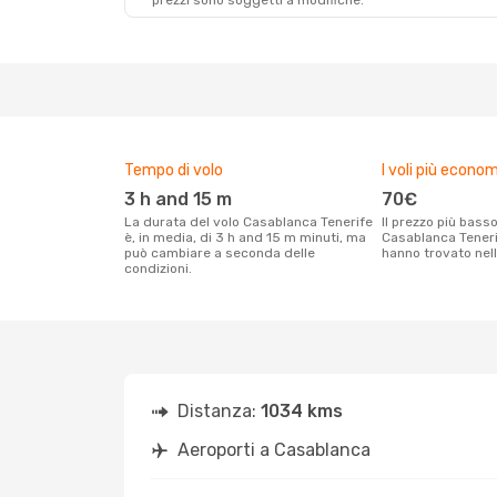
prezzi sono soggetti a modifiche.
Tempo di volo
I voli più econom
3 h and 15 m
70€
La durata del volo Casablanca Tenerife
Il prezzo più basso per un volo
è, in media, di 3 h and 15 m minuti, ma
Casablanca Tenerif
può cambiare a seconda delle
hanno trovato nell
condizioni.
Distanza:
1034 kms
Aeroporti a Casablanca