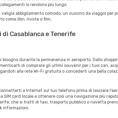
e collegamenti lo rendono più lungo.
 valigia abbigliamento comodo, un cuscino da viaggio per poter
 come libri, riviste o film.
i di Casablanca e Tenerife
vrai bisogno durante la permanenza in aeroporto. Dallo shoppin
enticarti di comprare gli ultimi souvenir per i tuoi cari, acq
gandoti alla rete Wi-Fi gratuita o concederti una bella colaz
 connetterti a Internet sul tuo telefono prima di lasciare l'a
a SIM card locale e ottenere così una navigazione più rapida
erife, che si tratti di taxi, trasporto pubblico o navetta pren
sk informazioni.