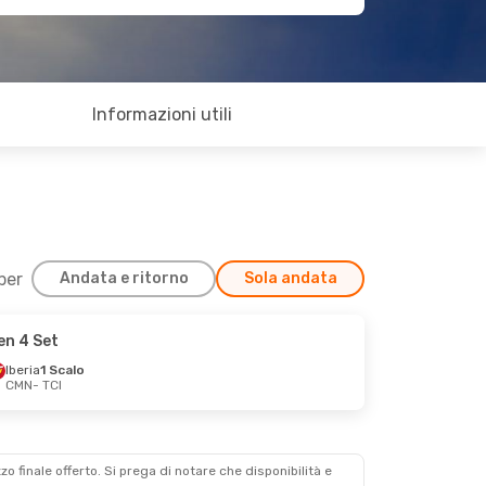
Informazioni utili
 per
Andata e ritorno
Sola andata
en 4 Set
Iberia
1 Scalo
CMN
- TCI
zzo finale offerto. Si prega di notare che disponibilità e