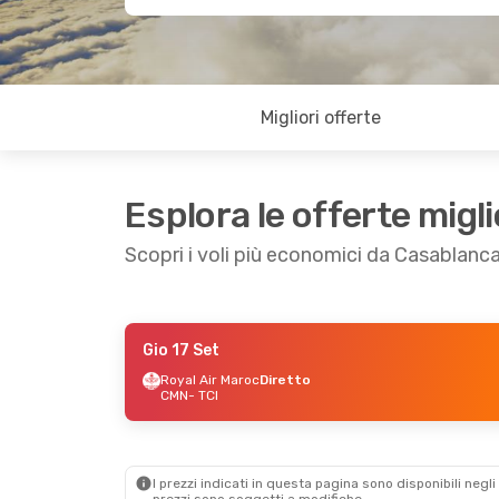
Migliori offerte
Esplora le offerte migli
Scopri i voli più economici da Casablanca
Gio 17 Set
Gio 27 Ago
- Dom 30 Ago
Royal Air Maroc
Diretto
CMN
- TCI
Royal Air Maroc
Diretto
CMN
- TCI
Royal Air Maroc
Diretto
TCI
- CMN
I prezzi indicati in questa pagina sono disponibili negli 