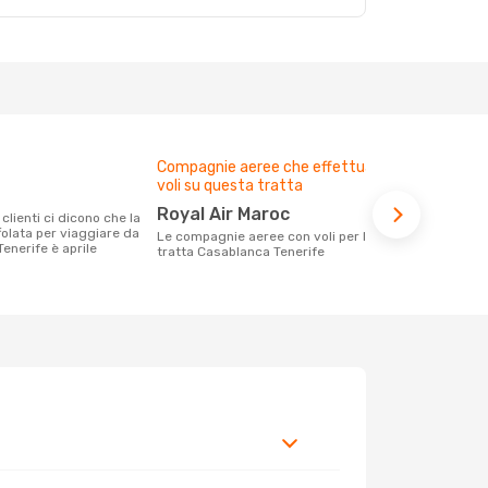
Compagnie aeree che effettuano
Prezzo med
voli su questa tratta
270 €
Royal Air Maroc
Con eDream, prezzo per un volo da
folata per viaggiare da
Casablanca a
Le compagnie aeree con voli per la
enerife è aprile
calcolando l
tratta Casablanca Tenerife
ultimi mesi