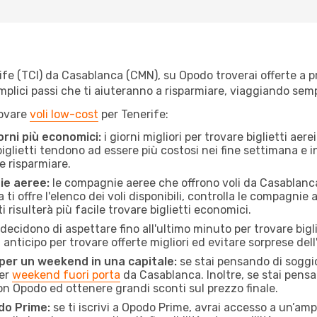
e (TCI) da Casablanca (CMN), su Opodo troverai offerte a prez
semplici passi che ti aiuteranno a risparmiare, viaggiando s
rovare
voli low-cost
per Tenerife:
orni più economici:
i giorni migliori per trovare biglietti ae
 biglietti tendono ad essere più costosi nei fine settimana e i
e risparmiare.
ie aeree:
le compagnie aeree che offrono voli da Casablanca 
ti offre l'elenco dei voli disponibili, controlla le compagnie 
ti risulterà più facile trovare biglietti economici.
ecidono di aspettare fino all'ultimo minuto per trovare bigli
n anticipo per trovare offerte migliori ed evitare sorprese del
 per un weekend in una capitale:
se stai pensando di soggior
per
weekend fuori porta
da Casablanca. Inoltre, se stai pensa
 Opodo ed ottenere grandi sconti sul prezzo finale.
do Prime:
se ti iscrivi a Opodo Prime, avrai accesso a un’ampi