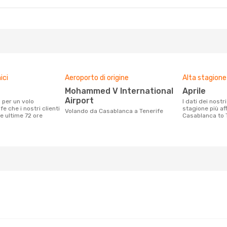
ici
Aeroporto di origine
Alta stagione
Mohammed V International
aprile
Airport
I dati dei nostri clienti ci dicono che la
e che i nostri clienti
stagione più af
Volando da Casablanca a Tenerife
e ultime 72 ore
Casablanca to T