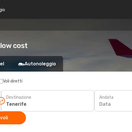
gio
 low cost
el
Autonoleggio
Voli diretti
Destinazione
Andata
Data
voli