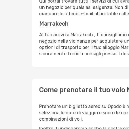
Qui potrai trovare tutti i servizi di cui a
un negozio per qualsiasi esigenza. Non dim
mandare le ultime e-mail al portatile colle
Marrakech
Al tuo arrivo a Marrakech , ti consigliamo 
negozio nelle vicinanze per acquistare un
opzioni di trasporto per il tuo alloggio Ma
sicuramente fornirti consigli presso il de
Come prenotare il tuo volo
Prenotare un biglietto aereo su Opodo è 
seleziona le date di viaggio e scorri le opzio
combinazioni di voli.
Inoltre, ti indicheremo anche la nostra op