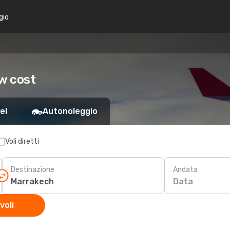
gio
w cost
el
Autonoleggio
Voli diretti
Destinazione
Andata
Data
voli