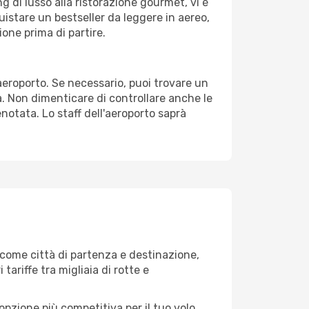
g di lusso alla ristorazione gourmet, vi è
uistare un bestseller da leggere in aereo,
ione prima di partire.
'aeroporto. Se necessario, puoi trovare un
. Non dimenticare di controllare anche le
renotata. Lo staff dell'aeroporto saprà
come città di partenza e destinazione,
 tariffe tra migliaia di rotte e
opzione più competitiva per il tuo volo