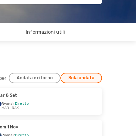
Informazioni utili
 per
Andata e ritorno
Sola andata
ar 8 Set
Ryanair
Diretto
MAD
- RAK
om 1 Nov
Ryanair
Diretto