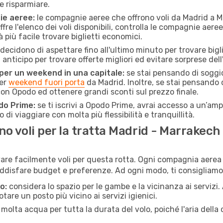
e risparmiare.
ie aeree:
le compagnie aeree che offrono voli da Madrid a Ma
fre l'elenco dei voli disponibili, controlla le compagnie aeree 
à più facile trovare biglietti economici.
ecidono di aspettare fino all'ultimo minuto per trovare bigli
n anticipo per trovare offerte migliori ed evitare sorprese del
 per un weekend in una capitale:
se stai pensando di soggior
per
weekend fuori porta
da Madrid. Inoltre, se stai pensando 
n Opodo ed ottenere grandi sconti sul prezzo finale.
do Prime:
se ti iscrivi a Opodo Prime, avrai accesso a un’ampi
 di viaggiare con molta più flessibilità e tranquillità.
o voli per la tratta Madrid - Marrakech
ovare facilmente voli per questa rotta. Ogni compagnia aerea o
ddisfare budget e preferenze. Ad ogni modo, ti consigliamo 
o:
considera lo spazio per le gambe e la vicinanza ai servizi
re un posto più vicino ai servizi igienici.
 molta acqua per tutta la durata del volo, poiché l'aria dell