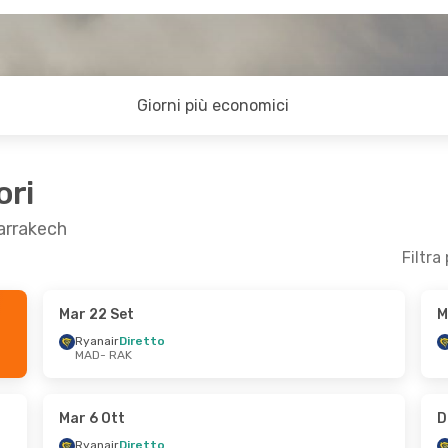
Giorni più economici
ori
Marrakech
Filtra
Mar 22 Set
M
 14 Set
Sab 19 Set
- Lun 21 Set
Ryanair
Diretto
MAD
- RAK
Ryanair
Diretto
MAD
- RAK
to
Air Europa
Diretto
RAK
- MAD
Mar 6 Ott
D
Ryanair
Diretto