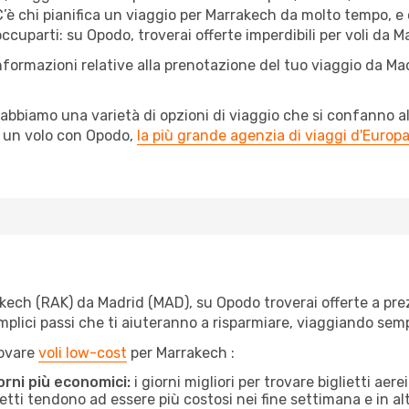
è chi pianifica un viaggio per Marrakech da molto tempo, e ch
cuparti: su Opodo, troverai offerte imperdibili per voli da Ma
nformazioni relative alla prenotazione del tuo viaggio da Ma
abbiamo una varietà di opzioni di viaggio che si confanno al
l un volo con Opodo,
la più grande agenzia di viaggi d'Europ
ech (RAK) da Madrid (MAD), su Opodo troverai offerte a prezzi 
semplici passi che ti aiuteranno a risparmiare, viaggiando s
rovare
voli low-cost
per Marrakech :
orni più economici:
i giorni migliori per trovare biglietti ae
lietti tendono ad essere più costosi nei fine settimana e in a