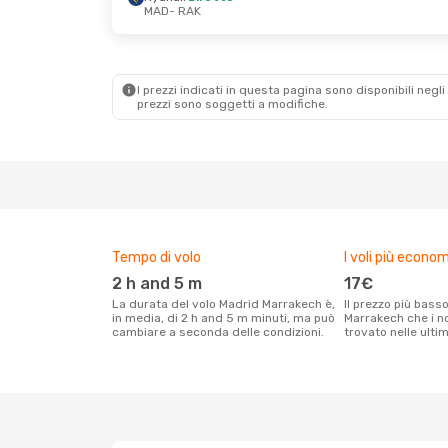
MAD
- RAK
Sab 3 Ott
- Mer 7 Ott
Mar 13 Ott
- Ven
Ryanair
Diretto
Ryanair
Diretto
MAD
- RAK
MAD
- RAK
Ryanair
Diretto
Air Europa
Diret
RAK
- MAD
RAK
- MAD
I prezzi indicati in questa pagina sono disponibili negli 
prezzi sono soggetti a modifiche.
Tempo di volo
I voli più econom
2 h and 5 m
17€
La durata del volo Madrid Marrakech è,
Il prezzo più basso per un volo Madrid
in media, di 2 h and 5 m minuti, ma può
Marrakech che i no
cambiare a seconda delle condizioni.
trovato nelle ulti