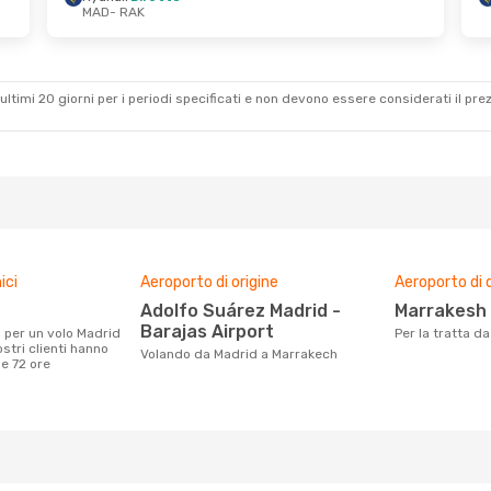
MAD
- RAK
 16 Ott
Sab 24 Ott
- Dom 1 Nov
Ryanair
Diretto
MAD
- RAK
to
Ryanair
Diretto
RAK
- MAD
ultimi 20 giorni per i periodi specificati e non devono essere considerati il ​​pre
ici
Aeroporto di origine
Aeroporto di 
Adolfo Suárez Madrid -
Marrakesh
Barajas Airport
Per la tratta 
stri clienti hanno
Volando da Madrid a Marrakech
me 72 ore