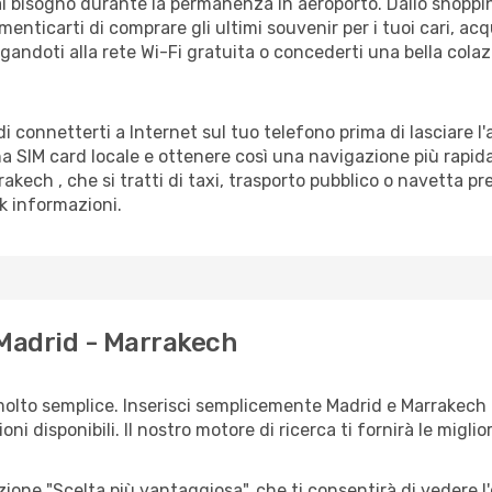
vrai bisogno durante la permanenza in aeroporto. Dallo shoppin
enticarti di comprare gli ultimi souvenir per i tuoi cari, acq
gandoti alla rete Wi-Fi gratuita o concederti una bella colaz
di connetterti a Internet sul tuo telefono prima di lasciare l
a SIM card locale e ottenere così una navigazione più rapida
rrakech , che si tratti di taxi, trasporto pubblico o navetta p
sk informazioni.
 Madrid - Marrakech
molto semplice. Inserisci semplicemente Madrid e Marrakech 
ni disponibili. Il nostro motore di ricerca ti fornirà le migliori
zione "Scelta più vantaggiosa", che ti consentirà di vedere l'