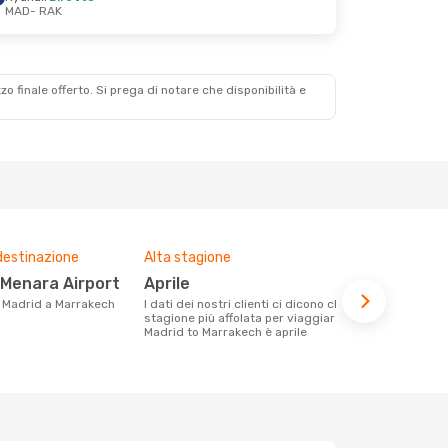
MAD
- RAK
zzo finale offerto. Si prega di notare che disponibilità e
destinazione
Alta stagione
Compagnie 
voli su que
 Menara Airport
aprile
Ryanair,
da Madrid a Marrakech
I dati dei nostri clienti ci dicono che la
stagione più affolata per viaggiare da
Le compagnie aeree con voli per la
Madrid to Marrakech è aprile
tratta Madr