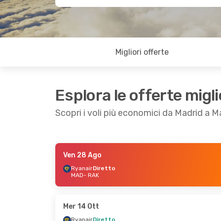
Migliori offerte
Esplora le offerte migli
Scopri i voli più economici da Madrid a 
Ven 28 Ago
Gio 27 Ago
- Lun 31 Ago
Sab 12 Set
- Lun
Ryanair
Diretto
MAD
- RAK
Ryanair
Diretto
Ryanair
Diretto
MAD
- RAK
MAD
- RAK
Iberia
Diretto
Air Europa
Diret
RAK
- MAD
RAK
- MAD
Mer 14 Ott
Ryanair
Diretto