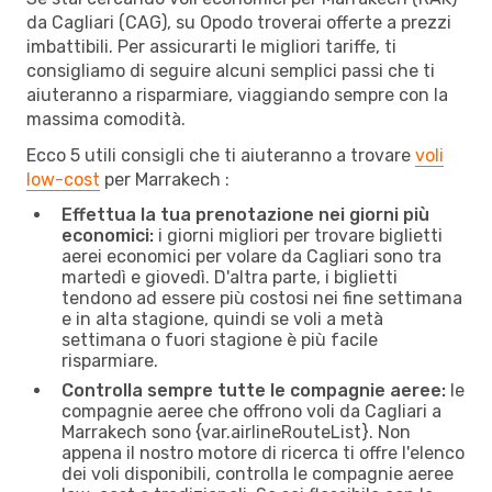
da Cagliari (CAG), su Opodo troverai offerte a prezzi
imbattibili. Per assicurarti le migliori tariffe, ti
consigliamo di seguire alcuni semplici passi che ti
aiuteranno a risparmiare, viaggiando sempre con la
massima comodità.
Ecco 5 utili consigli che ti aiuteranno a trovare
voli
low-cost
per Marrakech :
Effettua la tua prenotazione nei giorni più
economici:
i giorni migliori per trovare biglietti
aerei economici per volare da Cagliari sono tra
martedì e giovedì. D'altra parte, i biglietti
tendono ad essere più costosi nei fine settimana
e in alta stagione, quindi se voli a metà
settimana o fuori stagione è più facile
risparmiare.
Controlla sempre tutte le compagnie aeree:
le
compagnie aeree che offrono voli da Cagliari a
Marrakech sono {​var.airlineRouteList}. Non
appena il nostro motore di ricerca ti offre l'elenco
dei voli disponibili, controlla le compagnie aeree