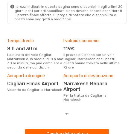
Lufthansa
1 Scalo
I prezzi indicati in questa pagina sono disponibili negli ultimi 20
CAG
- RAK
giorni per i periodi specificati e non devono essere considerati
Lufthansa
2 Scali
il ​​prezzo finale offerto. Si prega di notare che disponibilità e
RAK
- CAG
prezzi sono soggetti a modifiche.
Tempo di volo
I voli più economici
Alt
8 h and 30 m
119€
ap
La durata del volo Cagliari
Il prezzo più basso per un volo
I dati dei nostri clienti ci dicono
Marrakech è, in media, di 8 h and
Cagliari Marrakech che i nostri
che 
30 m minuti, ma può cambiare a
clienti hanno trovato nelle ultime
viag
seconda delle condizioni.
72 ore
Marr
Il m
Aeroporto di origine
Aeroporto di destinazione
pre
Cagliari Elmas Airport
Marrakesh Menara
s
Airport
Volando da Cagliari a Marrakech
Dai nostri dati reali si evince che
il p
Per la tratta da Cagliari a
via
Marrakech
da C
Cambio della valuta