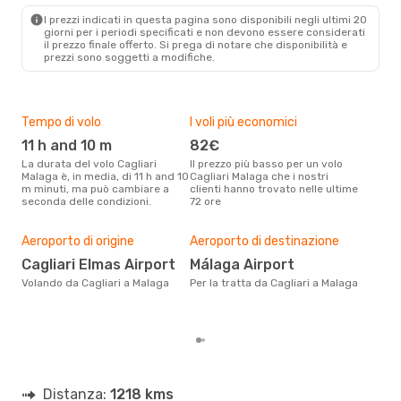
CAG
- AGP
I prezzi indicati in questa pagina sono disponibili negli ultimi 20
Vueling
1 Scalo
giorni per i periodi specificati e non devono essere considerati
AGP
- CAG
il ​​prezzo finale offerto. Si prega di notare che disponibilità e
prezzi sono soggetti a modifiche.
Tempo di volo
I voli più economici
Alt
11 h and 10 m
82€
ap
La durata del volo Cagliari
Il prezzo più basso per un volo
I dati dei nostri clienti ci dicono
Malaga è, in media, di 11 h and 10
Cagliari Malaga che i nostri
che 
m minuti, ma può cambiare a
clienti hanno trovato nelle ultime
viag
seconda delle condizioni.
72 ore
è ap
Il m
pre
Aeroporto di origine
Aeroporto di destinazione
g
Cagliari Elmas Airport
Málaga Airport
Dai nostri dati reali si evince che
Volando da Cagliari a Malaga
Per la tratta da Cagliari a Malaga
il p
via
Cagl
Distanza:
1218 kms