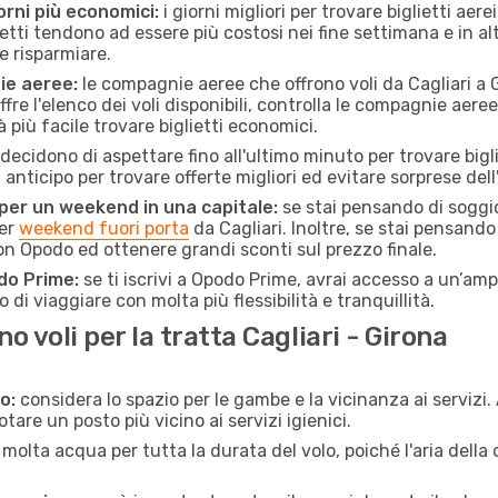
orni più economici:
i giorni migliori per trovare biglietti aer
lietti tendono ad essere più costosi nei fine settimana e in a
e risparmiare.
ie aeree:
le compagnie aeree che offrono voli da Cagliari a G
fre l'elenco dei voli disponibili, controlla le compagnie aeree 
à più facile trovare biglietti economici.
ecidono di aspettare fino all'ultimo minuto per trovare bigli
n anticipo per trovare offerte migliori ed evitare sorprese del
 per un weekend in una capitale:
se stai pensando di soggior
per
weekend fuori porta
da Cagliari. Inoltre, se stai pensando
 Opodo ed ottenere grandi sconti sul prezzo finale.
do Prime:
se ti iscrivi a Opodo Prime, avrai accesso a un’ampi
 di viaggiare con molta più flessibilità e tranquillità.
 voli per la tratta Cagliari - Girona
o:
considera lo spazio per le gambe e la vicinanza ai servizi
re un posto più vicino ai servizi igienici.
 molta acqua per tutta la durata del volo, poiché l'aria dell