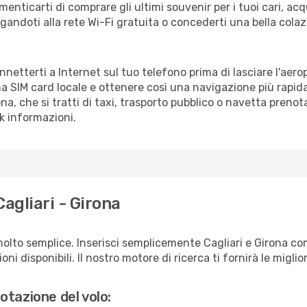
enticarti di comprare gli ultimi souvenir per i tuoi cari, acq
gandoti alla rete Wi-Fi gratuita o concederti una bella colaz
onnetterti a Internet sul tuo telefono prima di lasciare l'aer
a SIM card locale e ottenere così una navigazione più rapida
ona, che si tratti di taxi, trasporto pubblico o navetta prenot
sk informazioni.
agliari - Girona
olto semplice. Inserisci semplicemente Cagliari e Girona co
ni disponibili. Il nostro motore di ricerca ti fornirà le migliori
otazione del volo: