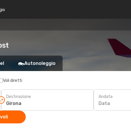
gio
ost
el
Autonoleggio
Voli diretti
Destinazione
Andata
Data
voli