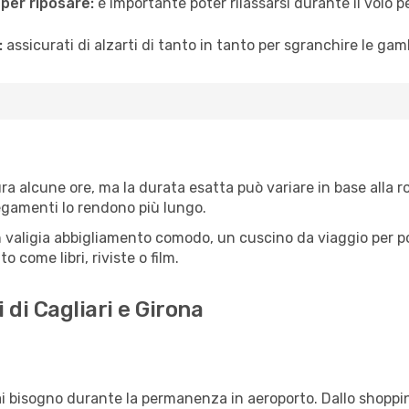
 per riposare:
è importante poter rilassarsi durante il volo 
:
assicurati di alzarti di tanto in tanto per sgranchire le ga
ra alcune ore, ma la durata esatta può variare in base alla rot
llegamenti lo rendono più lungo.
 valigia abbigliamento comodo, un cuscino da viaggio per poter
 come libri, riviste o film.
 di Cagliari e Girona
vrai bisogno durante la permanenza in aeroporto. Dallo shoppin