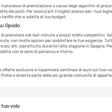
e il processo di prenotazione a causa degli algoritmi di prez
ità dei posti. Per assicurarti il miglior prezzo per i tuoi bigli
tariffa che si adatta al tuo budget.
 su Opodo
à di prenotare voli last-minute a prezzi molto competitivi. 
ute, con molte opzioni per soddisfare le tue esigenze. Tutt
 più alti, soprattutto durante l’alta stagione in Spagna. Per
bilità con le date di partenza e ritorno.
erte esclusive e risparmiare centinaia di euro sui tuoi voli,
o Prime e diventa parte della più grande comunità di appart
 tuo volo