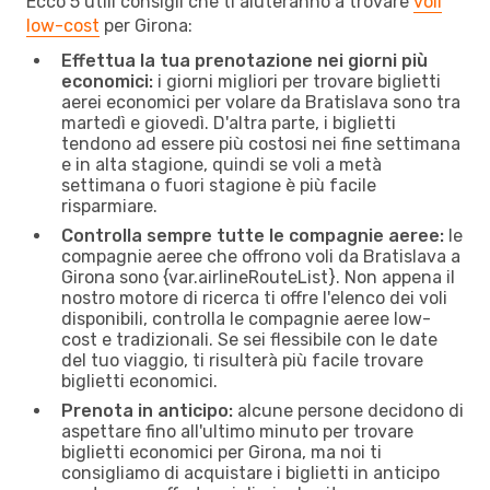
Ecco 5 utili consigli che ti aiuteranno a trovare
voli
low-cost
per Girona:
Effettua la tua prenotazione nei giorni più
economici:
i giorni migliori per trovare biglietti
aerei economici per volare da Bratislava sono tra
martedì e giovedì. D'altra parte, i biglietti
tendono ad essere più costosi nei fine settimana
e in alta stagione, quindi se voli a metà
settimana o fuori stagione è più facile
risparmiare.
Controlla sempre tutte le compagnie aeree:
le
compagnie aeree che offrono voli da Bratislava a
Girona sono {​var.airlineRouteList}. Non appena il
nostro motore di ricerca ti offre l'elenco dei voli
disponibili, controlla le compagnie aeree low-
cost e tradizionali. Se sei flessibile con le date
del tuo viaggio, ti risulterà più facile trovare
biglietti economici.
Prenota in anticipo:
alcune persone decidono di
aspettare fino all'ultimo minuto per trovare
biglietti economici per Girona, ma noi ti
consigliamo di acquistare i biglietti in anticipo