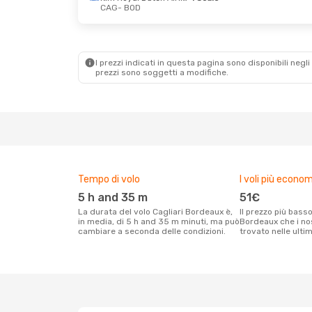
CAG
- BOD
Sab 12 Set
- Mar 15 Set
Klm Royal Dutch Airlines
1 Scalo
I prezzi indicati in questa pagina sono disponibili negli 
CAG
- BOD
prezzi sono soggetti a modifiche.
Iberia
1 Scalo
BOD
- CAG
Tempo di volo
I voli più econom
5 h and 35 m
51€
La durata del volo Cagliari Bordeaux è,
Il prezzo più basso per un volo Cagliari
in media, di 5 h and 35 m minuti, ma può
Bordeaux che i nos
cambiare a seconda delle condizioni.
trovato nelle ulti