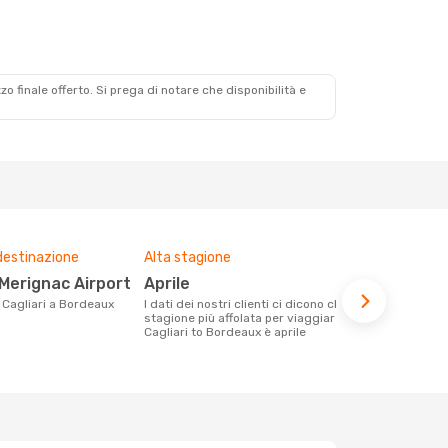
zzo finale offerto. Si prega di notare che disponibilità e
destinazione
Alta stagione
Compagnie 
voli su que
Merignac Airport
aprile
Easyjet
da Cagliari a Bordeaux
I dati dei nostri clienti ci dicono che la
stagione più affolata per viaggiare da
Le compagnie aeree con voli per la
Cagliari to Bordeaux è aprile
tratta Cagli