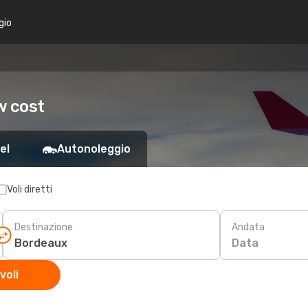
gio
w cost
el
Autonoleggio
Voli diretti
Destinazione
Andata
Data
voli