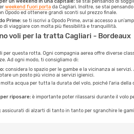
 per un weekend in una capitale:
se stai pensando di soggior
per
weekend fuori porta
da Cagliari. Inoltre, se stai pensando
n Opodo ed ottenere grandi sconti sul prezzo finale.
do Prime:
se ti iscrivi a Opodo Prime, avrai accesso a un’ampi
 di viaggiare con molta più flessibilità e tranquillità.
 voli per la tratta Cagliari - Bordeaux
li per questa rotta. Ogni compagnia aerea offre diverse class
e. Ad ogni modo, ti consigliamo di:
o:
considera lo spazio per le gambe e la vicinanza ai servizi
re un posto più vicino ai servizi igienici.
 molta acqua per tutta la durata del volo, poiché l'aria dell
 per riposare:
è importante poter rilassarsi durante il volo 
:
assicurati di alzarti di tanto in tanto per sgranchire le ga