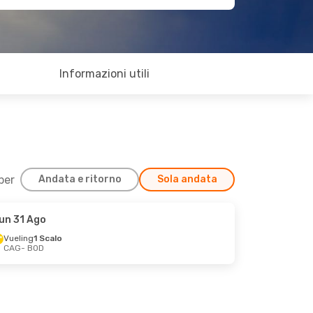
Informazioni utili
 per
Andata e ritorno
Sola andata
un 31 Ago
Vueling
1 Scalo
CAG
- BOD