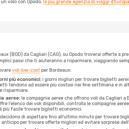
l un volo con Opodo,
la più grande agenzia di viaggi d'Europ
ux (BOD) da Cagliari (CAG), su Opodo troverai offerte a prezzi
semplici passi che ti aiuteranno a risparmiare, viaggiando s
rovare
voli low-cost
per Bordeaux:
orni più economici:
i giorni migliori per trovare biglietti aer
lietti tendono ad essere più costosi nei fine settimana e in a
e risparmiare.
ie aeree:
le compagnie aeree che offrono voli da Cagliari a 
fre l'elenco dei voli disponibili, controlla le compagnie aeree 
à più facile trovare biglietti economici.
ecidono di aspettare fino all'ultimo minuto per trovare bigl
n anticipo per trovare offerte migliori ed evitare sorprese del