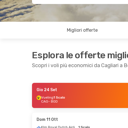
Migliori offerte
Esplora le offerte migli
Scopri i voli più economici da Cagliari a
Gio 24 Set
Mar 25 Ago
- Ven 28 Ago
Lun 19 Ott
Vueling
1 Scalo
CAG
- BOD
Easyjet
Diretto
CAG
- BOD
1 Scalo
Easyjet
Diretto
CAG
- BOD
BOD
- CAG
1 Scalo
Dom 11 Ott
BOD
- CAG
Klm Royal Dutch Airlines
1 Scalo