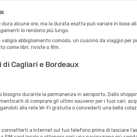
ux
 dura alcune ore, ma la durata esatta può variare in base alla 
llegamenti lo rendono più lungo.
 valigia abbigliamento comodo, un cuscino da viaggio per poter
 come libri, riviste o film.
i di Cagliari e Bordeaux
vrai bisogno durante la permanenza in aeroporto. Dallo shoppin
enticarti di comprare gli ultimi souvenir per i tuoi cari, acq
gandoti alla rete Wi-Fi gratuita o concederti una bella colaz
i connetterti a Internet sul tuo telefono prima di lasciare l'
a SIM card locale e ottenere così una navigazione più rapida