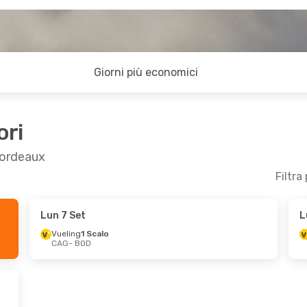
Giorni più economici
ori
 Bordeaux
Filtra
Lun 7 Set
L
- Gio 22 Ott
Ven 18 Set
- Lun 21 Set
Vueling
1 Scalo
CAG
- BOD
Klm Royal Dutch Airlines
Klm Royal Dutch Airlines
1 Scalo
CAG
- BOD
Klm Royal Dutch Airlines
Klm Royal Dutch Airlines
1 Scalo
BOD
- CAG