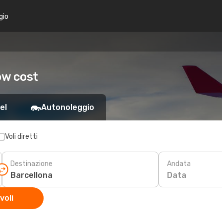
gio
low cost
el
Autonoleggio
Voli diretti
Destinazione
Andata
Data
voli