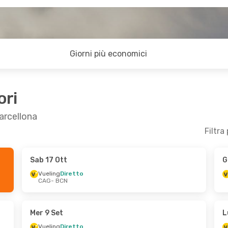
Giorni più economici
ori
Barcellona
Filtra
Sab 17 Ott
G
5 Ott
Mar 20 Ott
- Ven 23 Ott
Vueling
Diretto
CAG
- BCN
Vueling
Diretto
CAG
- BCN
Vueling
Diretto
BCN
- CAG
Mer 9 Set
L
Vueling
Diretto