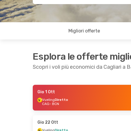
Migliori offerte
Esplora le offerte migli
Scopri i voli più economici da Cagliari a 
Gio 1 Ott
Mer 30 Set
- Gio 1 Ott
Gio 8 Ott
- Gio 1
Vueling
Diretto
CAG
- BCN
Vueling
Diretto
Vueling
Diretto
CAG
- BCN
CAG
- BCN
Vueling
Diretto
Vueling
Diretto
BCN
- CAG
BCN
- CAG
Gio 22 Ott
Vueling
Diretto