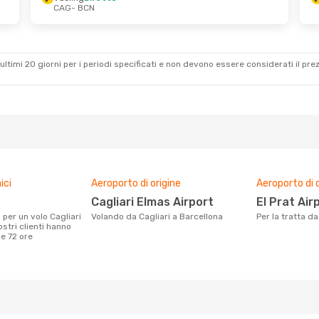
CAG
- BCN
 2 Set
Mar 1 Set
- Mer 2 Set
Vueling
Diretto
CAG
- BCN
Vueling
Diretto
BCN
- CAG
ultimi 20 giorni per i periodi specificati e non devono essere considerati il ​​pre
ici
Aeroporto di origine
Aeroporto di 
Cagliari Elmas Airport
El Prat Air
Volando da Cagliari a Barcellona
Per la tratta d
ostri clienti hanno
me 72 ore