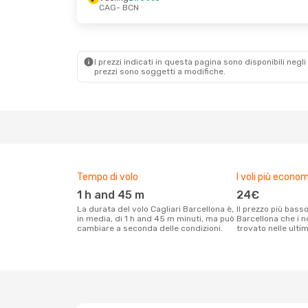
CAG
- BCN
Gio 17 Set
- Ven 18 Set
Lun 31 Ago
- Mer
Vueling
Diretto
Vueling
Diretto
CAG
- BCN
CAG
- BCN
Vueling
Diretto
Vueling
Diretto
BCN
- CAG
BCN
- CAG
I prezzi indicati in questa pagina sono disponibili negli 
prezzi sono soggetti a modifiche.
Tempo di volo
I voli più econom
1 h and 45 m
24€
La durata del volo Cagliari Barcellona è,
Il prezzo più basso per un volo Cagliari
in media, di 1 h and 45 m minuti, ma può
Barcellona che i n
cambiare a seconda delle condizioni.
trovato nelle ulti