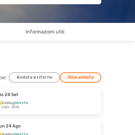
Informazioni utili
 per
Andata e ritorno
Sola andata
io 24 Set
Vueling
Diretto
CAG
- BCN
un 24 Ago
Vueling
Diretto