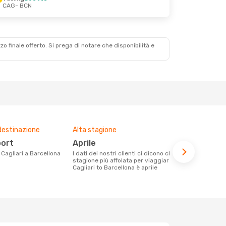
CAG
- BCN
zzo finale offerto. Si prega di notare che disponibilità e
destinazione
Alta stagione
Compagnie 
voli su que
port
aprile
Vueling, 
a Cagliari a Barcellona
I dati dei nostri clienti ci dicono che la
stagione più affolata per viaggiare da
Le compagnie aeree con voli per la
Cagliari to Barcellona è aprile
tratta Cagli