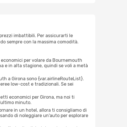
zzi imbattibili. Per assicurarti le
giando sempre con la massima comodità.
erei economici per volare da Bournemouth
na e in alta stagione, quindi se voli a metà
h a Girona sono {​var.airlineRouteList}.
aeree low-cost e tradizionali. Se sei
etti economici per Girona, ma noi ti
l'ultimo minuto.
nare in un hotel, allora ti consigliamo di
sando di noleggiare un'auto per esplorare