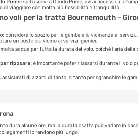
do Prime:
se ti iscrivi a Opodo Prime, avrai accesso a un’ampi
 di viaggiare con molta più flessibilità e tranquillità.
o voli per la tratta Bournemouth - Gir
o:
considera lo spazio per le gambe e la vicinanza ai servizi
re un posto più vicino ai servizi igienici.
 molta acqua per tutta la durata del volo, poiché l'aria dell
 per riposare:
è importante poter rilassarsi durante il volo 
:
assicurati di alzarti di tanto in tanto per sgranchire le ga
irona
te dura alcune ore, ma la durata esatta può variare in base al
e collegamenti lo rendono più lungo.