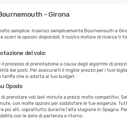
 Bournemouth - Girona
molto semplice. Inserisci semplicemente Bournemouth e Giro
scorri le opzioni disponibili. Il nostro motore di ricerca ti for
otazione del volo:
e il processo di prenotazione a causa degli algoritmi di prez
ità dei posti. Per assicurarti il miglior prezzo per i tuoi bigli
tariffa che si adatta al tuo budget.
 su Opodo
à di prenotare voli last-minute a prezzi molto competitivi. 
ute, con molte opzioni per soddisfare le tue esigenze. Tutt
 più alti, soprattutto durante l’alta stagione in Spagna. Per
bilità con le date di partenza e ritorno.