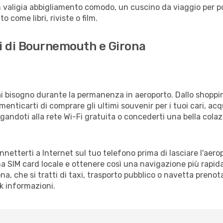
 valigia abbigliamento comodo, un cuscino da viaggio per poter
 come libri, riviste o film.
ti di Bournemouth e Girona
vrai bisogno durante la permanenza in aeroporto. Dallo shoppin
enticarti di comprare gli ultimi souvenir per i tuoi cari, acq
gandoti alla rete Wi-Fi gratuita o concederti una bella colaz
onnetterti a Internet sul tuo telefono prima di lasciare l'aer
a SIM card locale e ottenere così una navigazione più rapida
ona, che si tratti di taxi, trasporto pubblico o navetta prenot
sk informazioni.