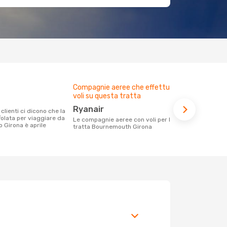
Compagnie aeree che effettuano
Prezzo med
voli su questa tratta
57 €
Ryanair
Con eDream, prezzo per un volo da
folata per viaggiare da
Bournemouth 
Le compagnie aeree con voli per la
 Girona è aprile
calcolando l
tratta Bournemouth Girona
ultimi mesi