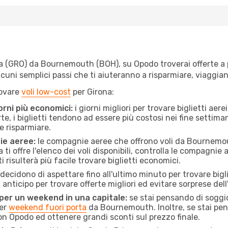
 (GRO) da Bournemouth (BOH), su Opodo troverai offerte a pre
e alcuni semplici passi che ti aiuteranno a risparmiare, viag
rovare
voli low-cost
per Girona:
orni più economici:
i giorni migliori per trovare biglietti a
te, i biglietti tendono ad essere più costosi nei fine settima
e risparmiare.
ie aeree:
le compagnie aeree che offrono voli da Bournemout
ti offre l'elenco dei voli disponibili, controlla le compagnie 
ti risulterà più facile trovare biglietti economici.
ecidono di aspettare fino all'ultimo minuto per trovare bigli
n anticipo per trovare offerte migliori ed evitare sorprese del
 per un weekend in una capitale:
se stai pensando di soggior
per
weekend fuori porta
da Bournemouth. Inoltre, se stai pen
 Opodo ed ottenere grandi sconti sul prezzo finale.