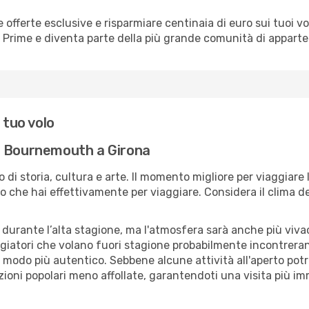
erte esclusive e risparmiare centinaia di euro sui tuoi voli,
o Prime e diventa parte della più grande comunità di appart
 tuo volo
a Bournemouth a Girona
 di storia, cultura e arte. Il momento migliore per viaggiare
 che hai effettivamente per viaggiare. Considera il clima della
 durante l’alta stagione, ma l'atmosfera sarà anche più vivace
aggiatori che volano fuori stagione probabilmente incontreran
n modo più autentico. Sebbene alcune attività all'aperto pot
zioni popolari meno affollate, garantendoti una visita più im