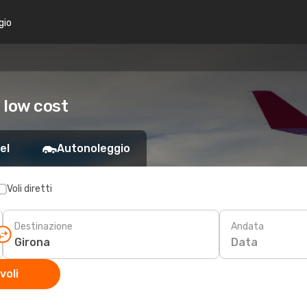
gio
 low cost
el
Autonoleggio
Voli diretti
Destinazione
Andata
Data
voli