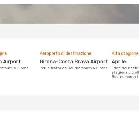
gine
Aeroporto di destinazione
Alta stagione
 Airport
Girona-Costa Brava Airport
aprile
nemouth a Girona
Per la tratta da Bournemouth a Girona
I dati dei nostri clienti ci dicono che la
stagione più af
Bournemouth to