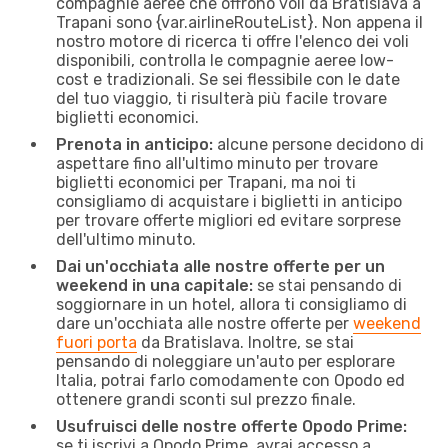
compagnie aeree che offrono voli da Bratislava a
Trapani sono {​var.airlineRouteList}. Non appena il
nostro motore di ricerca ti offre l'elenco dei voli
disponibili, controlla le compagnie aeree low-
cost e tradizionali. Se sei flessibile con le date
del tuo viaggio, ti risulterà più facile trovare
biglietti economici.
Prenota in anticipo:
alcune persone decidono di
aspettare fino all'ultimo minuto per trovare
biglietti economici per Trapani, ma noi ti
consigliamo di acquistare i biglietti in anticipo
per trovare offerte migliori ed evitare sorprese
dell'ultimo minuto.
Dai un'occhiata alle nostre offerte per un
weekend in una capitale:
se stai pensando di
soggiornare in un hotel, allora ti consigliamo di
dare un'occhiata alle nostre offerte per
weekend
fuori porta
da Bratislava. Inoltre, se stai
pensando di noleggiare un'auto per esplorare
Italia, potrai farlo comodamente con Opodo ed
ottenere grandi sconti sul prezzo finale.
Usufruisci delle nostre offerte Opodo Prime:
se ti iscrivi a Opodo Prime, avrai accesso a