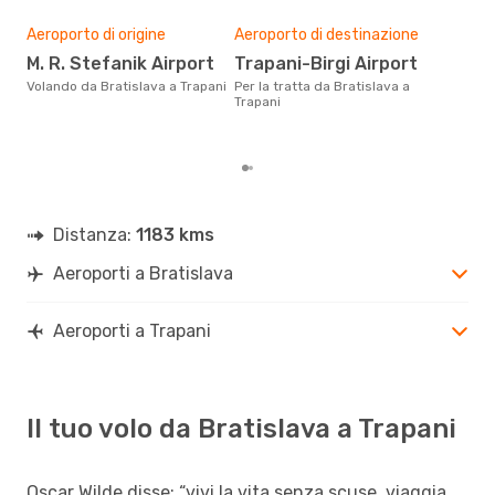
Pre
Aeroporto di origine
Aeroporto di destinazione
6
M. R. Stefanik Airport
Trapani-Birgi Airport
Con eDream, prezzo per un volo
da B
Volando da Bratislava a Trapani
Per la tratta da Bratislava a
66 €
Trapani
prez
Distanza:
1183 kms
Aeroporti a Bratislava
Aeroporti a Trapani
Il tuo volo da Bratislava a Trapani
Oscar Wilde disse: “vivi la vita senza scuse, viaggia