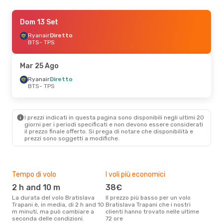
Dom 20 Set
Dom 13 Set
- Mar 29 Set
Ryanair
Ryanair
Diretto
Diretto
BTS
BTS
- TPS
- TPS
Ryanair
Diretto
TPS
- BTS
Mar 25 Ago
Ryanair
Diretto
BTS
- TPS
I prezzi indicati in questa pagina sono disponibili negli ultimi 20
giorni per i periodi specificati e non devono essere considerati
il ​​prezzo finale offerto. Si prega di notare che disponibilità e
prezzi sono soggetti a modifiche.
Tempo di volo
I voli più economici
Alt
2 h and 10 m
38€
ap
La durata del volo Bratislava
Il prezzo più basso per un volo
I dati dei nostri clienti ci dicono
Trapani è, in media, di 2 h and 10
Bratislava Trapani che i nostri
che 
m minuti, ma può cambiare a
clienti hanno trovato nelle ultime
viag
seconda delle condizioni.
72 ore
Trap