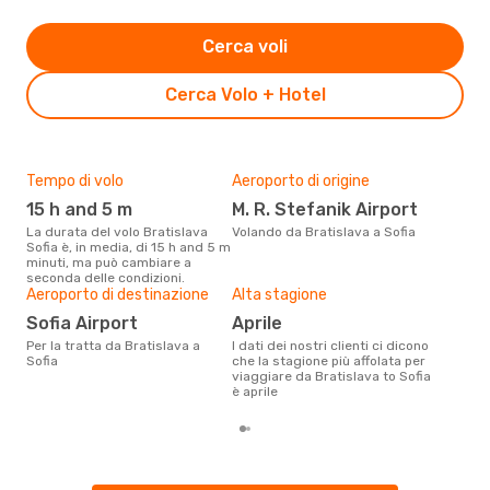
Cerca voli
Cerca Volo + Hotel
Tempo di volo
Aeroporto di origine
Pre
15 h and 5 m
M. R. Stefanik Airport
61
La durata del volo Bratislava
Volando da Bratislava a Sofia
Con eDream, prezzo per un volo
Sofia è, in media, di 15 h and 5 m
da B
minuti, ma può cambiare a
€ ca
seconda delle condizioni.
degl
Aeroporto di destinazione
Alta stagione
Sofia Airport
aprile
Per la tratta da Bratislava a
I dati dei nostri clienti ci dicono
Sofia
che la stagione più affolata per
viaggiare da Bratislava to Sofia
è aprile