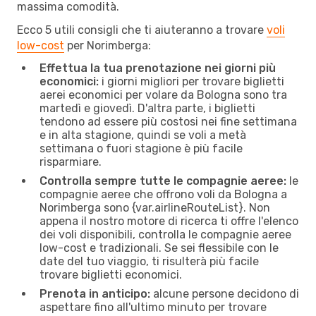
massima comodità.
Ecco 5 utili consigli che ti aiuteranno a trovare
voli
low-cost
per Norimberga:
Effettua la tua prenotazione nei giorni più
economici:
i giorni migliori per trovare biglietti
aerei economici per volare da Bologna sono tra
martedì e giovedì. D'altra parte, i biglietti
tendono ad essere più costosi nei fine settimana
e in alta stagione, quindi se voli a metà
settimana o fuori stagione è più facile
risparmiare.
Controlla sempre tutte le compagnie aeree:
le
compagnie aeree che offrono voli da Bologna a
Norimberga sono {​var.airlineRouteList}. Non
appena il nostro motore di ricerca ti offre l'elenco
dei voli disponibili, controlla le compagnie aeree
low-cost e tradizionali. Se sei flessibile con le
date del tuo viaggio, ti risulterà più facile
trovare biglietti economici.
Prenota in anticipo:
alcune persone decidono di
aspettare fino all'ultimo minuto per trovare