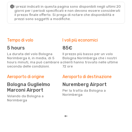
NUE
- BLQ
I prezzi indicati in questa pagina sono disponibili negli ultimi 20
giorni per i periodi specificati e non devono essere considerati
il ​​prezzo finale offerto. Si prega di notare che disponibilità e
prezzi sono soggetti a modifiche.
Tempo di volo
I voli più economici
Alt
5 hours
85€
ap
La durata del volo Bologna
Il prezzo più basso per un volo
I dati dei nostri clienti ci dicono
Norimberga è, in media, di 5
Bologna Norimberga che i nostri
che 
hours minuti, ma può cambiare a
clienti hanno trovato nelle ultime
viag
seconda delle condizioni.
72 ore
Nori
Il m
pre
Aeroporto di origine
Aeroporto di destinazione
d
Bologna Guglielmo
Nuremberg Airport
Marconi Airport
Dai nostri dati reali si evince che
Per la tratta da Bologna a
il p
Norimberga
Volando da Bologna a
via
Norimberga
par
dic