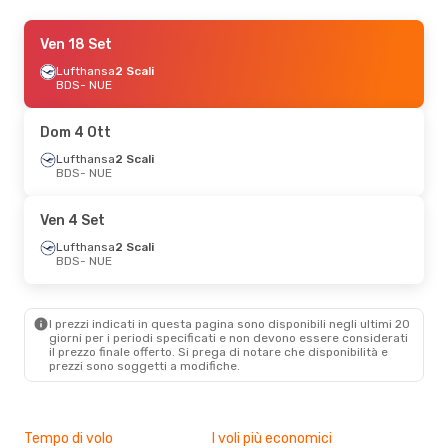
Sab 3 Ott
Ven 18 Set
- Mar 6 Ott
Lufthansa
Lufthansa
2 Scali
2 Scali
BDS
BDS
- NUE
- NUE
Lufthansa
2 Scali
NUE
- BDS
Dom 4 Ott
Ven 4 Set
Lufthansa
- Dom 6 Set
2 Scali
BDS
- NUE
Lufthansa
2 Scali
BDS
- NUE
Lufthansa
2 Scali
Ven 4 Set
NUE
- BDS
Lufthansa
2 Scali
BDS
- NUE
Sab 26 Set
- Mar 29 Set
Lufthansa
2 Scali
BDS
- NUE
I prezzi indicati in questa pagina sono disponibili negli ultimi 20
Lufthansa
2 Scali
giorni per i periodi specificati e non devono essere considerati
NUE
- BDS
il ​​prezzo finale offerto. Si prega di notare che disponibilità e
prezzi sono soggetti a modifiche.
Mer 9 Set
- Sab 12 Set
Lufthansa
2 Scali
BDS
- NUE
Tempo di volo
I voli più economici
Alt
Lufthansa
2 Scali