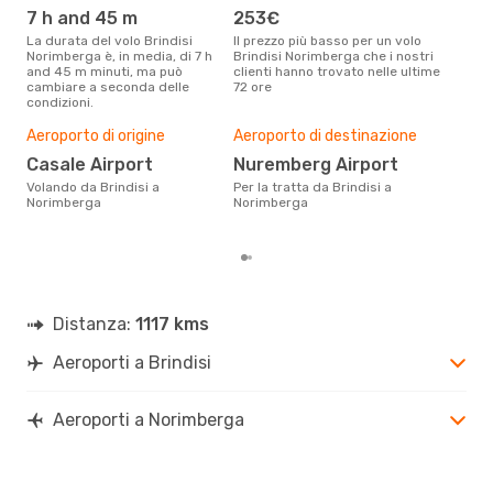
NUE
- BDS
7 h and 45 m
253€
ap
La durata del volo Brindisi
Il prezzo più basso per un volo
I dati dei nostri clienti ci dicono
Norimberga è, in media, di 7 h
Brindisi Norimberga che i nostri
che 
and 45 m minuti, ma può
clienti hanno trovato nelle ultime
viag
cambiare a seconda delle
72 ore
Nori
condizioni.
Il m
pre
Aeroporto di origine
Aeroporto di destinazione
d
Casale Airport
Nuremberg Airport
Dai nostri dati reali si evince che
Volando da Brindisi a
Per la tratta da Brindisi a
il p
Norimberga
Norimberga
via
part
Distanza:
1117 kms
Aeroporti a Brindisi
Aeroporti a Norimberga