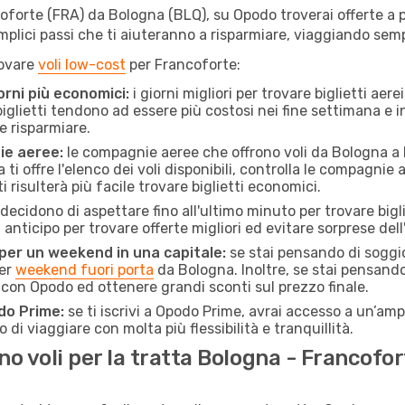
forte (FRA) da Bologna (BLQ), su Opodo troverai offerte a prez
semplici passi che ti aiuteranno a risparmiare, viaggiando s
rovare
voli low-cost
per Francoforte:
orni più economici:
i giorni migliori per trovare biglietti ae
 biglietti tendono ad essere più costosi nei fine settimana e i
e risparmiare.
ie aeree:
le compagnie aeree che offrono voli da Bologna a F
ti offre l'elenco dei voli disponibili, controlla le compagnie 
ti risulterà più facile trovare biglietti economici.
ecidono di aspettare fino all'ultimo minuto per trovare bigl
n anticipo per trovare offerte migliori ed evitare sorprese del
 per un weekend in una capitale:
se stai pensando di soggior
per
weekend fuori porta
da Bologna. Inoltre, se stai pensando
on Opodo ed ottenere grandi sconti sul prezzo finale.
do Prime:
se ti iscrivi a Opodo Prime, avrai accesso a un’ampi
 di viaggiare con molta più flessibilità e tranquillità.
 voli per la tratta Bologna - Francofor