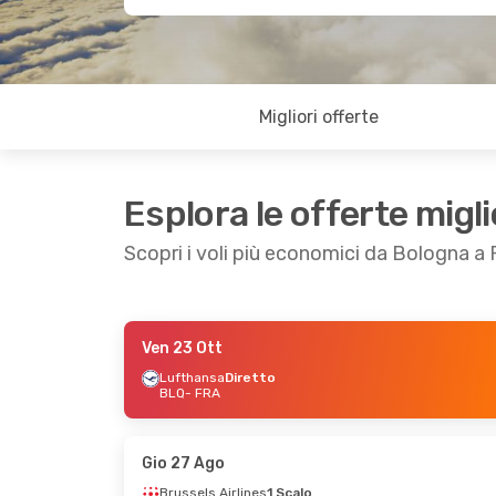
Migliori offerte
Esplora le offerte migli
Scopri i voli più economici da Bologna a
Ven 23 Ott
Mar 27 Ott
- Sab 31 Ott
Sab 12 Set
- Lun
Lufthansa
Diretto
BLQ
- FRA
Lufthansa
Diretto
Vueling
1 Scalo
BLQ
- FRA
BLQ
- FRA
Lufthansa
Diretto
Lufthansa
1 Scal
FRA
- BLQ
FRA
- BLQ
Gio 27 Ago
Brussels Airlines
1 Scalo