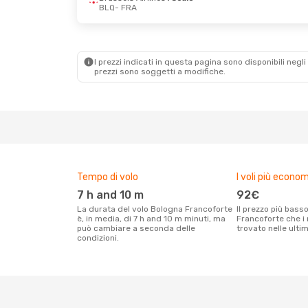
BLQ
- FRA
Ven 16 Ott
- Lun 19 Ott
Gio 17 Set
- Sab
Lufthansa
Diretto
Lufthansa
Diret
BLQ
- FRA
BLQ
- FRA
Lufthansa
Diretto
Lufthansa
Diret
FRA
- BLQ
FRA
- BLQ
I prezzi indicati in questa pagina sono disponibili negli 
prezzi sono soggetti a modifiche.
Tempo di volo
I voli più econom
7 h and 10 m
92€
La durata del volo Bologna Francoforte
Il prezzo più basso per un volo Bologna
è, in media, di 7 h and 10 m minuti, ma
Francoforte che i 
può cambiare a seconda delle
trovato nelle ulti
condizioni.