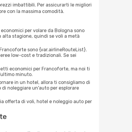
zi imbattibili. Per assicurarti le migliori
empre con la massima comodità.
rei economici per volare da Bologna sono
n alta stagione, quindi se voli a metà
rancoforte sono {​var.airlineRouteList}.
aeree low-cost e tradizionali. Se sei
ietti economici per Francoforte, ma noi ti
l'ultimo minuto.
nare in un hotel, allora ti consigliamo di
 di noleggiare un'auto per esplorare
a offerta di voli, hotel e noleggio auto per
te