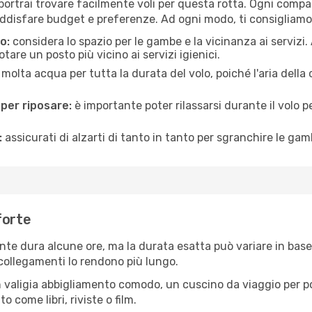
ortrai trovare facilmente voli per questa rotta. Ogni compag
ddisfare budget e preferenze. Ad ogni modo, ti consigliamo 
o:
considera lo spazio per le gambe e la vicinanza ai servizi
re un posto più vicino ai servizi igienici.
 molta acqua per tutta la durata del volo, poiché l'aria dell
 per riposare:
è importante poter rilassarsi durante il volo 
:
assicurati di alzarti di tanto in tanto per sgranchire le ga
forte
te dura alcune ore, ma la durata esatta può variare in base al
e collegamenti lo rendono più lungo.
 valigia abbigliamento comodo, un cuscino da viaggio per poter
 come libri, riviste o film.