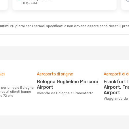
BLQ
- FRA
 19 Set
Ven 21 Ago
- Mer 26 Ago
to
ITA Airways
1 Scalo
BLQ
- FRA
to
ITA Airways
1 Scalo
FRA
- BLQ
ultimi 20 giorni per i periodi specificati e non devono essere considerati il ​​pre
ici
Aeroporto di origine
Aeroporti di 
Bologna Guglielmo Marconi
Frankfurt International
Airport
Airport, F
nostri clienti hanno
Airport
Volando da Bologna a Francoforte
me 72 ore
Viaggiando da