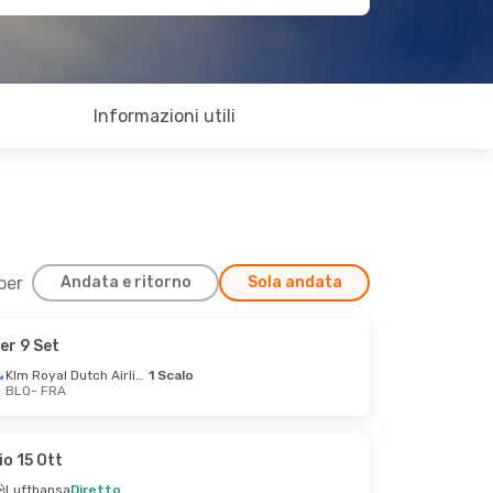
Informazioni utili
 per
Andata e ritorno
Sola andata
er 9 Set
Klm Royal Dutch Airlines
1 Scalo
BLQ
- FRA
io 15 Ott
Lufthansa
Diretto