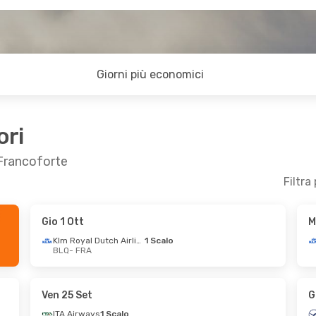
Giorni più economici
ori
 Francoforte
Filtra
Gio 1 Ott
M
 14 Set
Sab 26 Set
- Lun 28 Set
Klm Royal Dutch Airlines
1 Scalo
BLQ
- FRA
Lufthansa
Diretto
BLQ
- FRA
o
Lufthansa
Diretto
FRA
- BLQ
Ven 25 Set
G
ITA Airways
1 Scalo