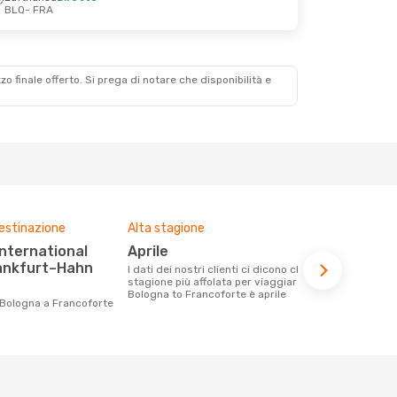
BLQ
- FRA
zzo finale offerto. Si prega di notare che disponibilità e
destinazione
Alta stagione
Compagnie 
voli su que
aprile
Lufthansa, Air Dolomiti, ITA
rankfurt–Hahn
I dati dei nostri clienti ci dicono che la
Airways
stagione più affolata per viaggiare da
Bologna to Francoforte è aprile
Le compagnie aeree con voli per la
 Bologna a Francoforte
tratta Bolog