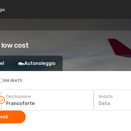
gio
 low cost
el
Autonoleggio
Voli diretti
Destinazione
Andata
Data
voli