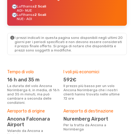
Lufthansa
2 Scali
AOI
- NUE
Lufthansa
2 Scali
NUE
- AOI
I prezzi indicati in questa pagina sono disponibili negli ultimi 20
giorni per i periodi specificati e non devono essere considerati
il ​​prezzo finale offerto. Si prega di notare che disponibilità e
prezzi sono soggetti a modifiche.
Tempo di volo
I voli più economici
Alt
16 h and 35 m
592€
ap
La durata del volo Ancona
Il prezzo più basso per un volo
I dati dei nostri clienti ci dicono
Norimberga è, in media, di 16 h
Ancona Norimberga che i nostri
che 
and 35 m minuti, ma può
clienti hanno trovato nelle ultime
via
cambiare a seconda delle
72 ore
Nori
condizioni.
Il m
pre
Aeroporto di origine
Aeroporto di destinazione
d
Ancona Falconara
Nuremberg Airport
Dai nostri dati reali si evince che
Airport
Per la tratta da Ancona a
il p
Norimberga
via
Volando da Ancona a