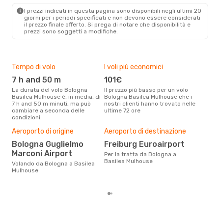
Gio 15 Ott
- Lun 19 Ott
I prezzi indicati in questa pagina sono disponibili negli ultimi 20
Klm Royal Dutch Airlines
giorni per i periodi specificati e non devono essere considerati
1 Scalo
il ​​prezzo finale offerto. Si prega di notare che disponibilità e
BLQ
- EAP
prezzi sono soggetti a modifiche.
Klm Royal Dutch Airlines
1 Scalo
EAP
- BLQ
Tempo di volo
I voli più economici
Alt
7 h and 50 m
101€
ap
La durata del volo Bologna
Il prezzo più basso per un volo
I dati dei nostri clienti ci dicono
Basilea Mulhouse è, in media, di
Bologna Basilea Mulhouse che i
che 
7 h and 50 m minuti, ma può
nostri clienti hanno trovato nelle
viag
cambiare a seconda delle
ultime 72 ore
Mulh
condizioni.
Il m
Aeroporto di origine
Aeroporto di destinazione
pre
Bologna Guglielmo
Freiburg Euroairport
d
Marconi Airport
Per la tratta da Bologna a
Dai nostri dati reali si evince che
Basilea Mulhouse
il p
Volando da Bologna a Basilea
viag
Mulhouse
par