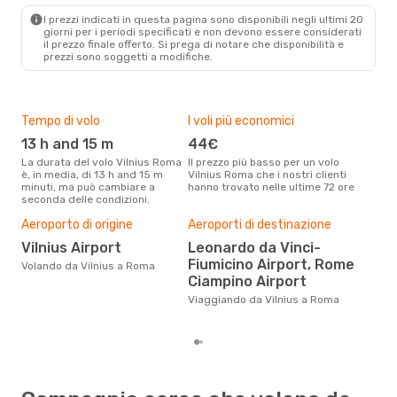
ROM
- VNO
I prezzi indicati in questa pagina sono disponibili negli ultimi 20
giorni per i periodi specificati e non devono essere considerati
il ​​prezzo finale offerto. Si prega di notare che disponibilità e
prezzi sono soggetti a modifiche.
Tempo di volo
I voli più economici
Alt
13 h and 15 m
44€
ap
La durata del volo Vilnius Roma
Il prezzo più basso per un volo
I dati dei nostri clienti ci dicono
è, in media, di 13 h and 15 m
Vilnius Roma che i nostri clienti
che 
minuti, ma può cambiare a
hanno trovato nelle ultime 72 ore
viag
seconda delle condizioni.
apri
Pre
Aeroporto di origine
Aeroporti di destinazione
15
Vilnius Airport
Leonardo da Vinci-
Con eDream, prezzo per un volo
Fiumicino Airport, Rome
Volando da Vilnius a Roma
da V
Ciampino Airport
calc
degl
Viaggiando da Vilnius a Roma