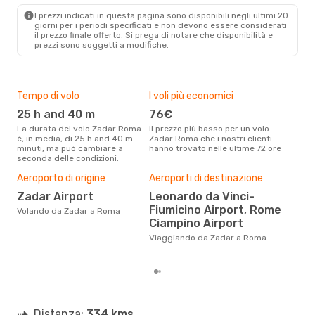
I prezzi indicati in questa pagina sono disponibili negli ultimi 20
giorni per i periodi specificati e non devono essere considerati
il ​​prezzo finale offerto. Si prega di notare che disponibilità e
prezzi sono soggetti a modifiche.
Tempo di volo
I voli più economici
Alt
25 h and 40 m
76€
ap
La durata del volo Zadar Roma
Il prezzo più basso per un volo
I dati dei nostri clienti ci dicono
è, in media, di 25 h and 40 m
Zadar Roma che i nostri clienti
che 
minuti, ma può cambiare a
hanno trovato nelle ultime 72 ore
via
seconda delle condizioni.
apri
Pre
Aeroporto di origine
Aeroporti di destinazione
18
Zadar Airport
Leonardo da Vinci-
Con eDream, prezzo per un volo
Fiumicino Airport, Rome
Volando da Zadar a Roma
da Z
Ciampino Airport
calc
degl
Viaggiando da Zadar a Roma
Distanza:
334 kms