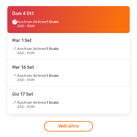
Gio 27 Ago
Dom 4 Ott
- Dom 30 Ago
Austrian Airlines
Austrian Airlines
1 Scalo
1 Scalo
ZAD
ZAD
- ROM
- ROM
Ryanair
Diretto
ROM
- ZAD
Mar 1 Set
Mar 15 Set
Austrian Airlines
- Gio 17 Set
1 Scalo
ZAD
- ROM
Austrian Airlines
1 Scalo
ZAD
- ROM
Swiss International Air Lines
Mer 16 Set
1 Scalo
ROM
- ZAD
Austrian Airlines
1 Scalo
ZAD
- ROM
Gio 17 Set
Austrian Airlines
1 Scalo
ZAD
- ROM
Vedi altro