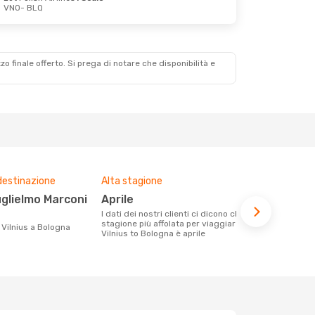
VNO
- BLQ
zzo finale offerto. Si prega di notare che disponibilità e
destinazione
Alta stagione
Prezzo med
aprile
207 €
I dati dei nostri clienti ci dicono che la
Con eDream, prezzo per un volo da
stagione più affolata per viaggiare da
Vilnius a Bol
a Vilnius a Bologna
Vilnius to Bologna è aprile
calcolando l
ultimi mesi