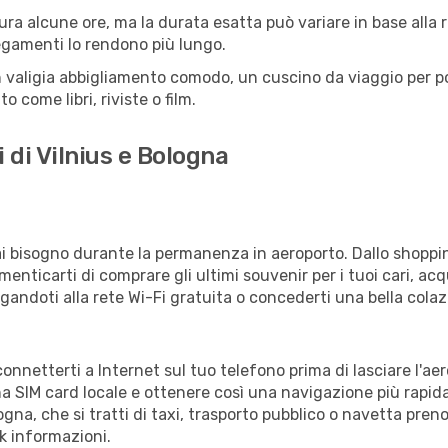
ura alcune ore, ma la durata esatta può variare in base alla ro
llegamenti lo rendono più lungo.
 valigia abbigliamento comodo, un cuscino da viaggio per poter
 come libri, riviste o film.
 di Vilnius e Bologna
vrai bisogno durante la permanenza in aeroporto. Dallo shoppin
enticarti di comprare gli ultimi souvenir per i tuoi cari, acq
gandoti alla rete Wi-Fi gratuita o concederti una bella colaz
connetterti a Internet sul tuo telefono prima di lasciare l'ae
a SIM card locale e ottenere così una navigazione più rapida
logna, che si tratti di taxi, trasporto pubblico o navetta pren
sk informazioni.