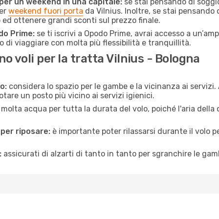
 per un weekend in una capitale:
se stai pensando di soggior
per
weekend fuori porta
da Vilnius. Inoltre, se stai pensando 
d ottenere grandi sconti sul prezzo finale.
do Prime:
se ti iscrivi a Opodo Prime, avrai accesso a un’ampi
 di viaggiare con molta più flessibilità e tranquillità.
 voli per la tratta Vilnius - Bologna
o:
considera lo spazio per le gambe e la vicinanza ai servizi
re un posto più vicino ai servizi igienici.
 molta acqua per tutta la durata del volo, poiché l'aria dell
 per riposare:
è importante poter rilassarsi durante il volo 
:
assicurati di alzarti di tanto in tanto per sgranchire le ga