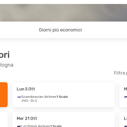
Giorni più economici
ori
ologna
Filtra
Lun 5 Ott
M
Mer 9 Set
Mer 16 Set
- Ven 18 Set
Scandinavian Airlines
1 Scalo
VNO
- BLQ
Swiss International Air Lines
Lot Polish Airlines
1 Scalo
VNO
- BLQ
Lot Polish Airlines
1 Scalo
Swiss International Air Lines
BLQ
- VNO
Mer 21 Ott
L
Lot Polish Airlines
1 Scalo