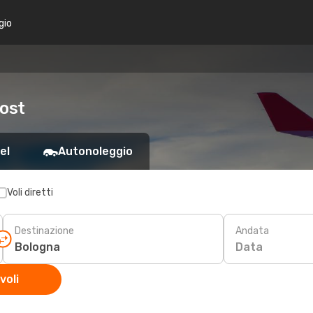
gio
cost
el
Autonoleggio
Voli diretti
Destinazione
Andata
Data
voli