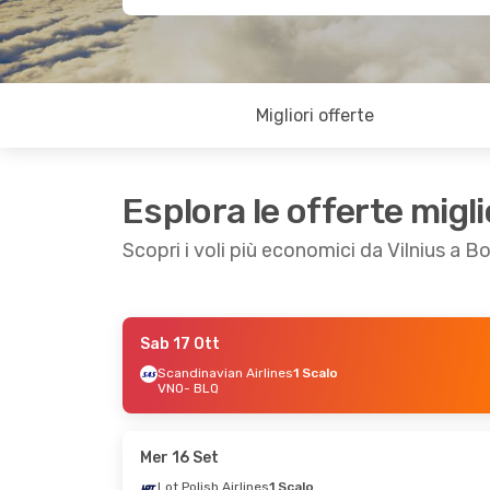
Migliori offerte
Esplora le offerte migli
Scopri i voli più economici da Vilnius a B
Sab 17 Ott
Sab 26 Set
- Mar 29 Set
Gio 3 Set
- 
Scandinavian Airlines
1 Scalo
VNO
- BLQ
Scandinavian Airlines
1 Scalo
VNO
- BLQ
1 Scalo
Lot Polish Airlines
1 Scalo
VNO
- BLQ
BLQ
- VNO
1 Scalo
Mer 16 Set
BLQ
- VNO
Lot Polish Airlines
1 Scalo