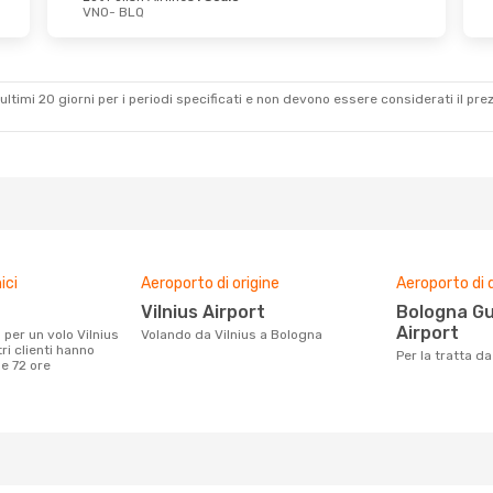
VNO
- BLQ
ultimi 20 giorni per i periodi specificati e non devono essere considerati il ​​pre
ici
Aeroporto di origine
Aeroporto di 
Vilnius Airport
Bologna Guglielmo Marconi
Airport
Volando da Vilnius a Bologna
ri clienti hanno
Per la tratta d
me 72 ore