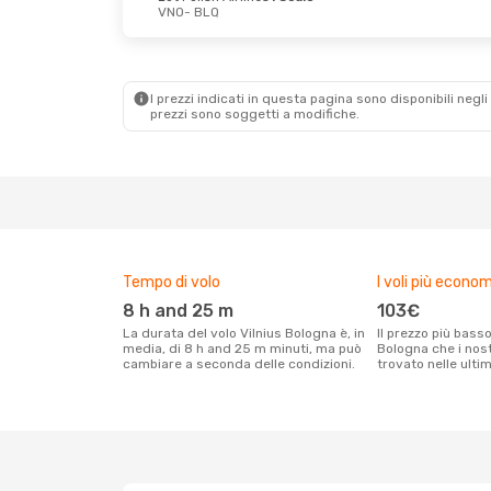
VNO
- BLQ
Gio 27 Ago
- Dom 30 Ago
Lot Polish Airlines
1 Scalo
VNO
- BLQ
I prezzi indicati in questa pagina sono disponibili negli 
Lot Polish Airlines
1 Scalo
prezzi sono soggetti a modifiche.
BLQ
- VNO
Tempo di volo
I voli più econom
8 h and 25 m
103€
La durata del volo Vilnius Bologna è, in
Il prezzo più basso per un volo Vilnius
media, di 8 h and 25 m minuti, ma può
Bologna che i nost
cambiare a seconda delle condizioni.
trovato nelle ulti