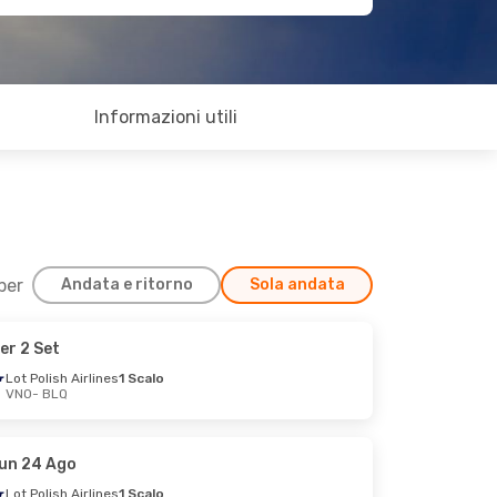
Informazioni utili
 per
Andata e ritorno
Sola andata
er 2 Set
Lot Polish Airlines
1 Scalo
VNO
- BLQ
un 24 Ago
Lot Polish Airlines
1 Scalo