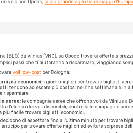
l un volo con Opodo,
la più grande agenzia di viaggi d'Europ
 (BLQ) da Vilnius (VNO), su Opodo troverai offerte a prezzi im
semplici passi che ti aiuteranno a risparmiare, viaggiando s
rovare
voli low-cost
per Bologna:
orni più economici:
i giorni migliori per trovare biglietti aer
lietti tendono ad essere più costosi nei fine settimana e in a
e risparmiare.
ie aeree:
le compagnie aeree che offrono voli da Vilnius a Bo
fre l'elenco dei voli disponibili, controlla le compagnie aeree 
à più facile trovare biglietti economici.
ecidono di aspettare fino all'ultimo minuto per trovare bigl
n anticipo per trovare offerte migliori ed evitare sorprese del