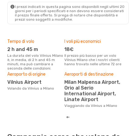
MIL
- VNO
I prezzi indicati in questa pagina sono disponibili negli ultimi 20
giorni per i periodi specificati e non devono essere considerati
il ​​prezzo finale offerto. Si prega di notare che disponibilità e
prezzi sono soggetti a modifiche.
Tempo di volo
I voli più economici
Alt
2 h and 45 m
18€
ap
La durata del volo Vilnius Milano
Il prezzo più basso per un volo
I dati dei nostri clienti ci dicono
è, in media, di 2 h and 45 m
Vilnius Milano che i nostri clienti
che 
minuti, ma può cambiare a
hanno trovato nelle ultime 72 ore
viag
seconda delle condizioni.
apri
Aeroporto di origine
Aeroporti di destinazione
Pre
Vilnius Airport
Milan Malpensa Airport,
92
Orio al Serio
Volando da Vilnius a Milano
Con eDream, prezzo per un volo
International Airport,
da V
calc
Linate Airport
degl
Viaggiando da Vilnius a Milano