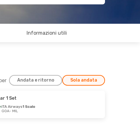
Informazioni utili
 per
Andata e ritorno
Sola andata
ar 1 Set
ITA Airways
1 Scalo
GOA
- MIL