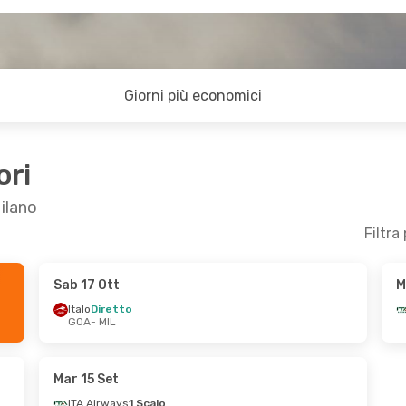
Giorni più economici
ori
Milano
Filtra
Sab 17 Ott
M
r 20 Ott
Sab 24 Ott
- Lun 26 Ott
Italo
Diretto
GOA
- MIL
Italo
Diretto
GOA
- MIL
Italo
Diretto
MIL
- GOA
Mar 15 Set
ITA Airways
1 Scalo