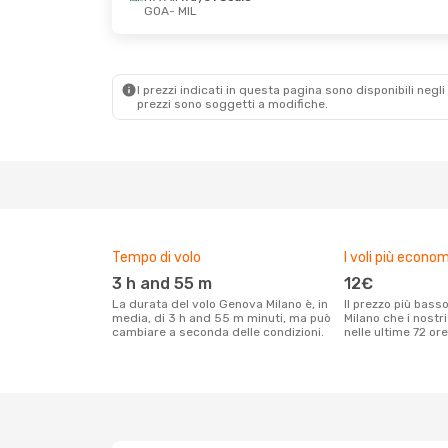
GOA
- MIL
Mer 2 Set
- Sab 5 Set
Mer 23 Set
- Sa
ITA Airways
1 Scalo
ITA Airways
1 S
GOA
- MIL
GOA
- MIL
ITA Airways
1 Scalo
ITA Airways
1 S
MIL
- GOA
MIL
- GOA
I prezzi indicati in questa pagina sono disponibili negli 
prezzi sono soggetti a modifiche.
Tempo di volo
I voli più econom
3 h and 55 m
12€
La durata del volo Genova Milano è, in
Il prezzo più basso per un volo Genova
media, di 3 h and 55 m minuti, ma può
Milano che i nostr
cambiare a seconda delle condizioni.
nelle ultime 72 ore