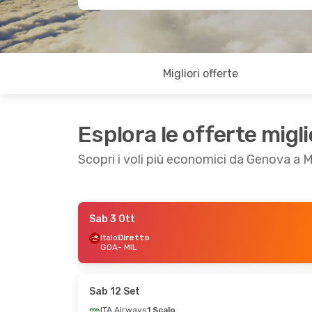
Migliori offerte
Esplora le offerte migli
Scopri i voli più economici da Genova a 
Sab 3 Ott
Ven 2 Ott
- Dom 4 Ott
Sab 17 Ott
- Ma
Italo
Diretto
GOA
- MIL
Italo
Diretto
Italo
Diretto
GOA
- MIL
GOA
- MIL
Italo
Diretto
Italo
Diretto
MIL
- GOA
MIL
- GOA
Sab 12 Set
ITA Airways
1 Scalo