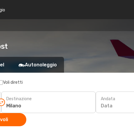
gio
ost
el
Autonoleggio
Voli diretti
Destinazione
Andata
Data
voli