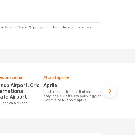
zzo finale offerto. Si prega di notare che disponibilità e
destinazione
Alta stagione
Compagnie 
voli su que
aprile
World Ti
ternational
I dati dei nostri clienti ci dicono che la
stagione più affolata per viaggiare da
nate Airport
Le compagnie aeree con voli per la
Genova to Milano è aprile
tratta Genov
 Genova a Milano