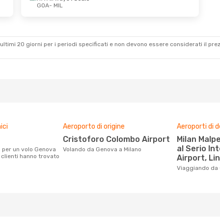
GOA
- MIL
b 26 Set
Mer 26 Ago
- Sab 29 Ago
calo
ITA Airways
1 Scalo
GOA
- MIL
calo
ITA Airways
1 Scalo
MIL
- GOA
ultimi 20 giorni per i periodi specificati e non devono essere considerati il ​​pre
ici
Aeroporto di origine
Aeroporti di 
Cristoforo Colombo Airport
Milan Malpensa Airport, Orio
al Serio In
Volando da Genova a Milano
i clienti hanno trovato
Airport, Li
Viaggiando da