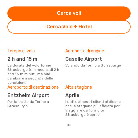
Cerca voli
Cerca Volo + Hotel
Tempo di volo
Aeroporto di origine
Pre
2 h and 15 m
Caselle Airport
3
La durata del volo Torino
Volando da Torino a Strasburgo
Con eDream, prezzo per un volo
Strasburgo è, in media, di 2 h
da T
and 15 m minuti, ma può
320 
cambiare a seconda delle
prez
condizioni.
Aeroporto di destinazione
Alta stagione
Entzheim Airport
aprile
Per la tratta da Torino a
I dati dei nostri clienti ci dicono
Strasburgo
che la stagione più affolata per
viaggiare da Torino to
Strasburgo è aprile