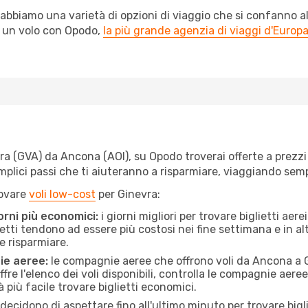
abbiamo una varietà di opzioni di viaggio che si confanno al
l un volo con Opodo,
la più grande agenzia di viaggi d'Europ
 (GVA) da Ancona (AOI), su Opodo troverai offerte a prezzi im
semplici passi che ti aiuteranno a risparmiare, viaggiando s
rovare
voli low-cost
per Ginevra:
orni più economici:
i giorni migliori per trovare biglietti ae
lietti tendono ad essere più costosi nei fine settimana e in a
e risparmiare.
ie aeree:
le compagnie aeree che offrono voli da Ancona a Gi
fre l'elenco dei voli disponibili, controlla le compagnie aeree 
à più facile trovare biglietti economici.
ecidono di aspettare fino all'ultimo minuto per trovare bigli