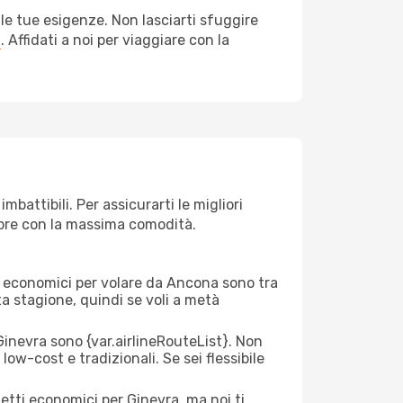
le tue esigenze. Non lasciarti sfuggire
a
. Affidati a noi per viaggiare con la
battibili. Per assicurarti le migliori
empre con la massima comodità.
rei economici per volare da Ancona sono tra
lta stagione, quindi se voli a metà
nevra sono {​var.airlineRouteList}. Non
low-cost e tradizionali. Se sei flessibile
etti economici per Ginevra, ma noi ti