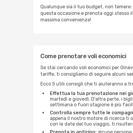
Qualunque sia il tuo budget, non temere: 
questa occasione e prenota oggi stesso i
massima convenienza!
Come prenotare voli economici
Se stai cercando voli economici per Ginevra
tariffe, ti consigliamo di seguire alcuni 
Ecco 5 utili consigli che ti aiuteranno a t
Effettua la tua prenotazione nei gi
martedì e giovedì. D'altra parte, i big
settimana o fuori stagione è più facil
Controlla sempre tutte le compagn
appena il nostro motore di ricerca ti of
con le date del tuo viaggio, ti risulter
Prenota in anticipo:
alcune persone d