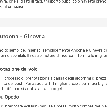
evra, che si tratti di taxi, trasporto pubblico o navetta preno
sk informazioni.
 Ancona - Ginevra
molto semplice. Inserisci semplicemente Ancona e Ginevra co
ni disponibili. Il nostro motore di ricerca ti fornirà le migliori
otazione del volo:
e il processo di prenotazione a causa degli algoritmi di prez
ità dei posti. Per assicurarti il miglior prezzo per i tuoi bigl
tariffa che si adatta al tuo budget.
 su Opodo
à di prenotare voli last-minute a prezzi molto competitivi. 