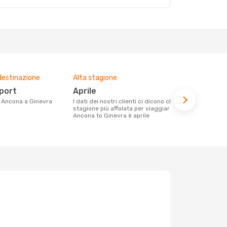
destinazione
Alta stagione
Prezzo med
rport
aprile
643 €
da Ancona a Ginevra
I dati dei nostri clienti ci dicono che la
Con eDream, prezzo per un volo da
stagione più affolata per viaggiare da
Ancona a Gin
Ancona to Ginevra è aprile
calcolando l
ultimi mesi