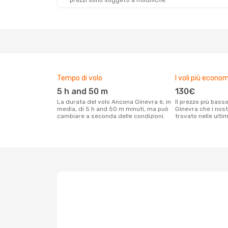
prezzi sono soggetti a modifiche.
Ven 18 Set
- Lun 21 Set
Lufthansa
2 Scali
AOI
- GVA
Lufthansa
1 Scalo
GVA
- AOI
Tempo di volo
I voli più econom
5 h and 50 m
130€
La durata del volo Ancona Ginevra è, in
Il prezzo più basso per un volo Ancona
media, di 5 h and 50 m minuti, ma può
Ginevra che i nost
cambiare a seconda delle condizioni.
trovato nelle ulti