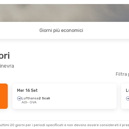
Giorni più economici
ori
inevra
Filtra
Mer 16 Set
L
 13 Set
Lun 24 Ago
- Lun 31 Ago
Lufthansa
2 Scali
AOI
- GVA
li
Lufthansa
1 Scalo
AOI
- GVA
alo
Lufthansa
2 Scali
GVA
- AOI
ultimi 20 giorni per i periodi specificati e non devono essere considerati il ​​pre