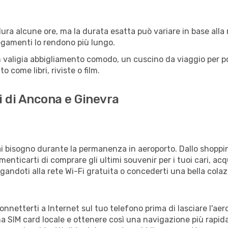
ra alcune ore, ma la durata esatta può variare in base alla ro
llegamenti lo rendono più lungo.
 valigia abbigliamento comodo, un cuscino da viaggio per poter
 come libri, riviste o film.
i di Ancona e Ginevra
vrai bisogno durante la permanenza in aeroporto. Dallo shoppin
enticarti di comprare gli ultimi souvenir per i tuoi cari, acq
gandoti alla rete Wi-Fi gratuita o concederti una bella colaz
connetterti a Internet sul tuo telefono prima di lasciare l'ae
a SIM card locale e ottenere così una navigazione più rapida