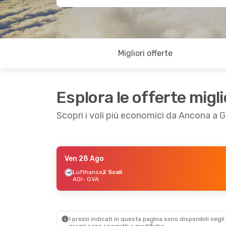
Migliori offerte
Esplora le offerte migli
Scopri i voli più economici da Ancona a G
Ven 28 Ago
Ven 9 Ott
- Dom 11 Ott
Mer 9 Set
- Dom
Lufthansa
2 Scali
AOI
- GVA
Lufthansa
2 Scali
Lufthansa
2 Sca
AOI
- GVA
AOI
- GVA
Lufthansa
1 Scalo
Lufthansa
1 Sc
GVA
- AOI
GVA
- AOI
I prezzi indicati in questa pagina sono disponibili negli 