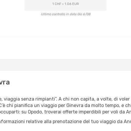
1 CHF = 1.06 EUR
Ultimo controllo in data Gio 6/08
vra
e, viaggia senza rimpianti”. A chi non capita, a volte, di vole
è chi pianifica un viaggio per Ginevra da molto tempo, e chi, 
cuparti: su Opodo, troverai offerte imperdibili per voli da An
informazioni relative alla prenotazione del tuo viaggio da An