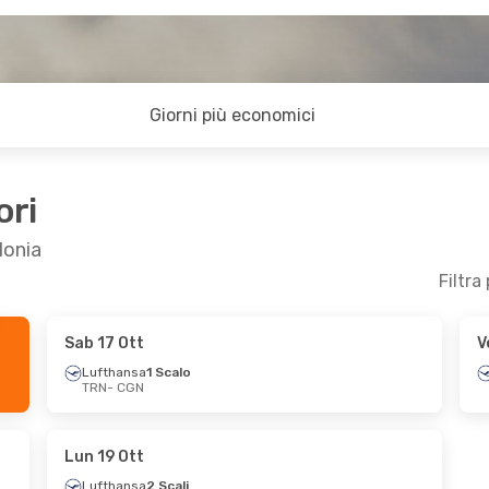
Giorni più economici
ori
lonia
Filtra
Sab 17 Ott
V
n 14 Set
Ven 25 Set
- Sab 26 Set
Lufthansa
1 Scalo
TRN
- CGN
lo
Lufthansa
1 Scalo
TRN
- CGN
lo
Lufthansa
1 Scalo
CGN
- TRN
Lun 19 Ott
Lufthansa
2 Scali