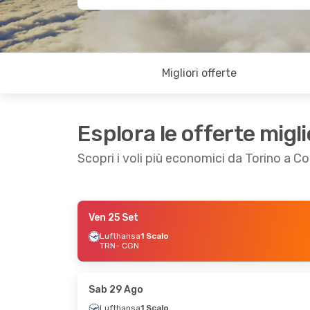
Migliori offerte
Esplora le offerte migli
Scopri i voli più economici da Torino a Co
Ven 25 Set
Ven 9 Ott
- Lun 12 Ott
Sab 12 Set
- Lu
Lufthansa
1 Scalo
TRN
- CGN
Lufthansa
1 Scalo
Lufthansa
1 Sca
TRN
- CGN
TRN
- CGN
Lufthansa
1 Scalo
Lufthansa
1 Sca
CGN
- TRN
CGN
- TRN
Sab 29 Ago
Lufthansa
1 Scalo