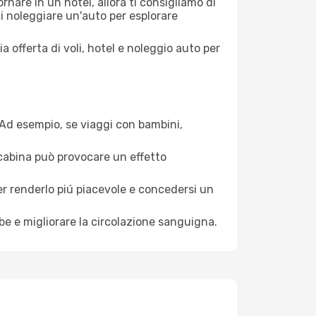
nare in un hotel, allora ti consigliamo di
di noleggiare un'auto per esplorare
a offerta di voli, hotel e noleggio auto per
. Ad esempio, se viaggi con bambini,
a cabina può provocare un effetto
per renderlo piú piacevole e concedersi un
mbe e migliorare la circolazione sanguigna.