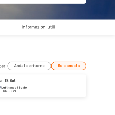
Informazioni utili
 per
Andata e ritorno
Sola andata
en 18 Set
Lufthansa
1 Scalo
TRN
- CGN