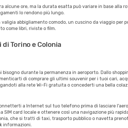
ra alcune ore, ma la durata esatta può variare in base alla rott
llegamenti lo rendono più lungo.
 valigia abbigliamento comodo, un cuscino da viaggio per poter
 come libri, riviste o film.
 di Torino e Colonia
vrai bisogno durante la permanenza in aeroporto. Dallo shoppin
enticarti di comprare gli ultimi souvenir per i tuoi cari, acq
gandoti alla rete Wi-Fi gratuita o concederti una bella colaz
connetterti a Internet sul tuo telefono prima di lasciare l'ae
a SIM card locale e ottenere così una navigazione più rapida
onia, che si tratti di taxi, trasporto pubblico o navetta preno
sk informazioni.