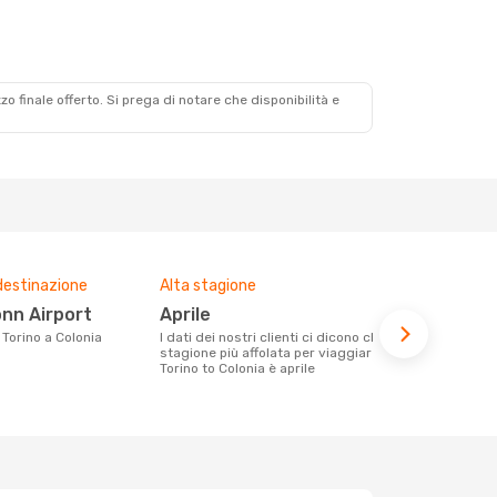
zzo finale offerto. Si prega di notare che disponibilità e
destinazione
Alta stagione
Prezzo med
onn Airport
aprile
336 €
a Torino a Colonia
I dati dei nostri clienti ci dicono che la
Con eDream, prezzo per un volo da
stagione più affolata per viaggiare da
Torino a Colo
Torino to Colonia è aprile
calcolando l
ultimi mesi