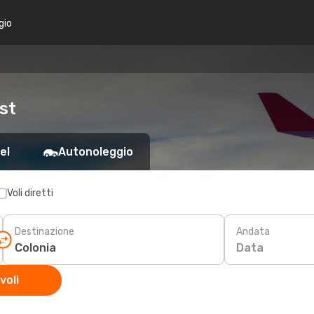
gio
ost
el
Autonoleggio
Voli diretti
Destinazione
Andata
Data
voli