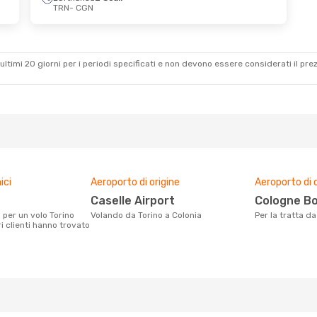
TRN
- CGN
 22 Ott
s
2 Scali
lo
ultimi 20 giorni per i periodi specificati e non devono essere considerati il ​​pre
ici
Aeroporto di origine
Aeroporto di 
Caselle Airport
Cologne B
Volando da Torino a Colonia
Per la tratta d
ri clienti hanno trovato