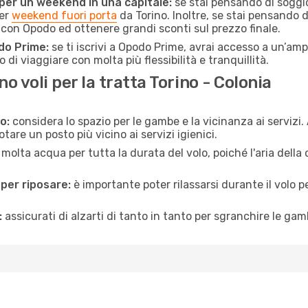
 per un weekend in una capitale:
se stai pensando di soggior
per
weekend fuori porta
da Torino. Inoltre, se stai pensando 
on Opodo ed ottenere grandi sconti sul prezzo finale.
do Prime:
se ti iscrivi a Opodo Prime, avrai accesso a un’ampi
 di viaggiare con molta più flessibilità e tranquillità.
 voli per la tratta Torino - Colonia
o:
considera lo spazio per le gambe e la vicinanza ai servizi
re un posto più vicino ai servizi igienici.
 molta acqua per tutta la durata del volo, poiché l'aria dell
 per riposare:
è importante poter rilassarsi durante il volo 
:
assicurati di alzarti di tanto in tanto per sgranchire le ga