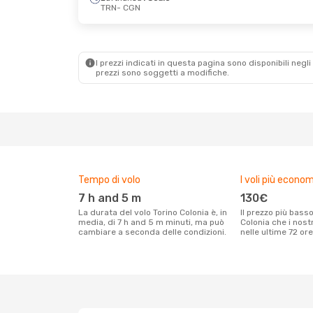
TRN
- CGN
Ven 28 Ago
- Lun 31 Ago
Mer 21 Ott
- Gio
Lufthansa
1 Scalo
Austrian Airline
TRN
- CGN
TRN
- CGN
Lufthansa
1 Scalo
Lufthansa
1 Sca
CGN
- TRN
CGN
- TRN
I prezzi indicati in questa pagina sono disponibili negli 
prezzi sono soggetti a modifiche.
Tempo di volo
I voli più econom
7 h and 5 m
130€
La durata del volo Torino Colonia è, in
Il prezzo più basso per un volo Torino
media, di 7 h and 5 m minuti, ma può
Colonia che i nost
cambiare a seconda delle condizioni.
nelle ultime 72 ore