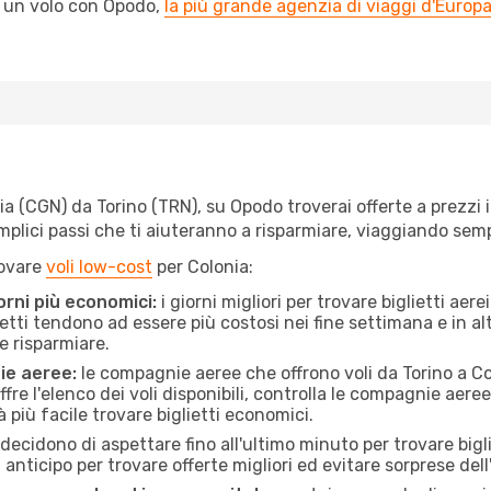
l un volo con Opodo,
la più grande agenzia di viaggi d'Europ
 (CGN) da Torino (TRN), su Opodo troverai offerte a prezzi imb
semplici passi che ti aiuteranno a risparmiare, viaggiando s
rovare
voli low-cost
per Colonia:
orni più economici:
i giorni migliori per trovare biglietti aer
lietti tendono ad essere più costosi nei fine settimana e in a
e risparmiare.
ie aeree:
le compagnie aeree che offrono voli da Torino a Col
fre l'elenco dei voli disponibili, controlla le compagnie aeree 
à più facile trovare biglietti economici.
ecidono di aspettare fino all'ultimo minuto per trovare bigli
n anticipo per trovare offerte migliori ed evitare sorprese del