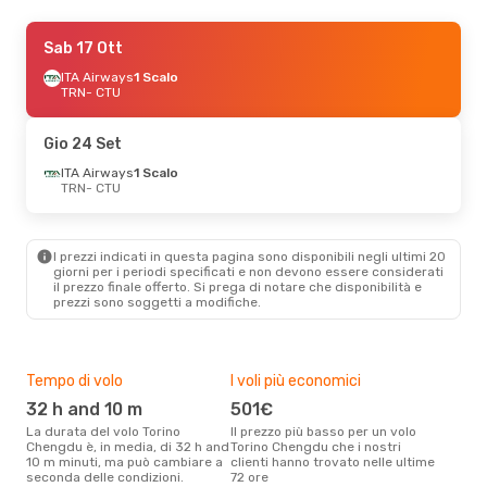
Mar 13 Ott
Sab 17 Ott
- Dom 18 Ott
Lufthansa
ITA Airways
1 Scalo
1 Scalo
TRN
TRN
- CTU
- CTU
Air China
2 Scali
CTU
- TRN
Gio 24 Set
Lun 7 Set
ITA Airways
- Lun 14 Set
1 Scalo
TRN
- CTU
Lufthansa
2 Scali
TRN
- CTU
Air China
2 Scali
CTU
- TRN
I prezzi indicati in questa pagina sono disponibili negli ultimi 20
giorni per i periodi specificati e non devono essere considerati
il ​​prezzo finale offerto. Si prega di notare che disponibilità e
prezzi sono soggetti a modifiche.
Tempo di volo
I voli più economici
Alt
32 h and 10 m
501€
ap
La durata del volo Torino
Il prezzo più basso per un volo
I dati dei nostri clienti ci dicono
Chengdu è, in media, di 32 h and
Torino Chengdu che i nostri
che 
10 m minuti, ma può cambiare a
clienti hanno trovato nelle ultime
via
seconda delle condizioni.
72 ore
è ap