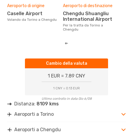
Il m
Aeroporto di origine
Aeroporto di destinazione
pre
Caselle Airport
Chengdu Shuangliu
a
International Airport
Volando da Torino a Chengdu
Dai nostri dati reali si evince che
il p
Per la tratta da Torino a
via
Chengdu
da 
Cambio della valuta
1 EUR = 7.89 CNY
1 CNY = 0.13 EUR
Ultimo controllo in data Gio 6/08
Distanza:
8109 kms
Aeroporti a Torino
Aeroporti a Chengdu