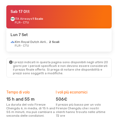
Sab 22 Ago
Sab 17 Ott
- Sab 29 Ago
Lufthansa
ITA Airways
1 Scalo
1 Scalo
FLR
FLR
- CTU
- CTU
Air China
2 Scali
CTU
- FLR
Lun 7 Set
Lun 7 Set
- Lun 14 Set
Klm Royal Dutch Airlines
2 Scali
FLR
- CTU
Klm Royal Dutch Airlines
2 Scali
FLR
- CTU
China Southern Airlines
2 Scali
CTU
- FLR
I prezzi indicati in questa pagina sono disponibili negli ultimi 20
giorni per i periodi specificati e non devono essere considerati
il ​​prezzo finale offerto. Si prega di notare che disponibilità e
prezzi sono soggetti a modifiche.
Tempo di volo
I voli più economici
Alt
15 h and 55 m
506€
ap
La durata del volo Firenze
Il prezzo più basso per un volo
I dati dei nostri clienti ci dicono
Chengdu è, in media, di 15 h and
Firenze Chengdu che i nostri
che 
55 m minuti, ma può cambiare a
clienti hanno trovato nelle ultime
via
seconda delle condizioni.
72 ore
è ap