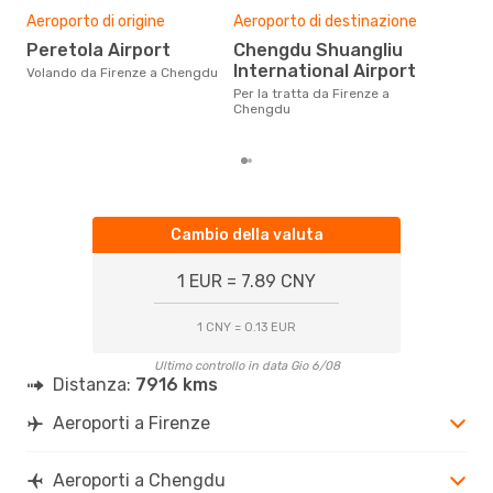
Il m
Aeroporto di origine
Aeroporto di destinazione
pre
Peretola Airport
Chengdu Shuangliu
m
International Airport
Volando da Firenze a Chengdu
Dai nostri dati reali si evince che
il p
Per la tratta da Firenze a
via
Chengdu
da F
Cambio della valuta
1 EUR = 7.89 CNY
1 CNY = 0.13 EUR
Ultimo controllo in data Gio 6/08
Distanza:
7916 kms
Aeroporti a Firenze
Aeroporti a Chengdu