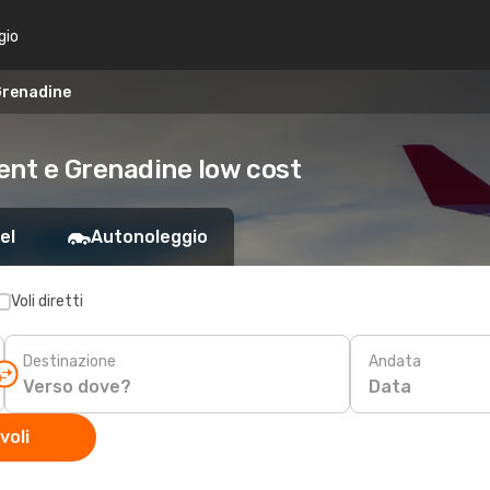
gio
 Grenadine
ncent e Grenadine low cost
el
Autonoleggio
Voli diretti
Destinazione
Andata
Data
voli