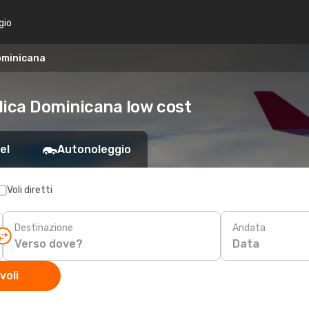
gio
Dominicana
blica Dominicana low cost
el
Autonoleggio
Voli diretti
Destinazione
Andata
Data
voli