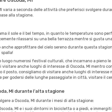
tare Oscoda, MI
MI varia a seconda delle attività che preferisci svolgere du
base alla stagione.
ama il sole e il bel tempo, in quanto le temperature sono per
icemente rilassarsi su una bella terrazza mentre si gusta u
 anche approfittare del cielo sereno durante questa stagione
 spalla!
uogo numerosi festival culturali, che incarnano a pieno le tr
i visitare anche luoghi di interesse di Oscoda, MI mentro c
ro il posto, consigliamo di visitare anche luoghi di interes
 per godersi delle lunghe passeggiate in città, visitare il ce
oda, MI durante l'alta stagione
olgere a Oscoda, MI durante i mesi di alta stagione:
scoda, MI e i suoi dintorni in bicicletta o a piedi, e immergi