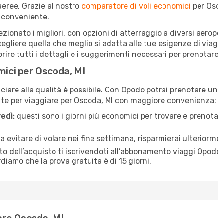
eree. Grazie al nostro
comparatore di voli economici
per Osc
 conveniente.
lezionato i migliori, con opzioni di atterraggio a diversi aero
egliere quella che meglio si adatta alle tue esigenze di viag
re tutti i dettagli e i suggerimenti necessari per prenotare i
mici per Oscoda, MI
are alla qualità è possibile. Con Opodo potrai prenotare un 
nte per viaggiare per Oscoda, MI con maggiore convenienza:
edì:
questi sono i giorni più economici per trovare e prenotar
 a evitare di volare nei fine settimana, risparmierai ulterior
 dell’acquisto ti iscrivendoti all’abbonamento viaggi Opodo
ordiamo che la prova gratuita è di 15 giorni.