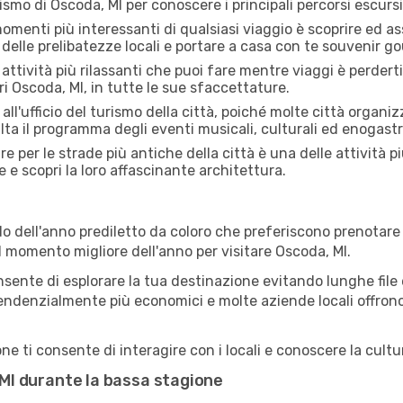
rismo di Oscoda, MI per conoscere i principali percorsi escursio
menti più interessanti di qualsiasi viaggio è scoprire ed as
 delle prelibatezze locali e portare a casa con te souvenir g
attività più rilassanti che puoi fare mentre viaggi è perderti
i Oscoda, MI, in tutte le sue sfaccettature.
all'ufficio del turismo della città, poiché molte città organiz
lta il programma degli eventi musicali, culturali ed enogas
e per le strade più antiche della città è una delle attività p
e e scopri la loro affascinante architettura.
o dell'anno prediletto da coloro che preferiscono prenotare v
il momento migliore dell'anno per visitare Oscoda, MI.
sente di esplorare la tua destinazione evitando lunghe file e
ono tendenzialmente più economici e molte aziende locali offron
e ti consente di interagire con i locali e conoscere la cultur
, MI durante la bassa stagione