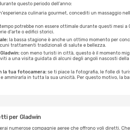
durante questo periodo dell’anno:
n'esperienza culinaria gourmet, concediti un massaggio nell’
 tempo potrebbe non essere ottimale durante questi mesi a Gl
e d'arte o edifici storici.
ale:
la bassa stagione è anche un ottimo momento per conceder
uni trattamenti tradizionali di salute e bellezza.
i Gladwin:
con meno turisti in città, questo è il momento migl
iviti a una visita guidata di alcuni degli angoli nascosti dell
n la tua fotocamera:
se ti piace la fotografia, le folle di tur
e ammirarla in tutta la sua unicità. Per questo motivo, la b
tti per Gladwin
verai numerose compagnie aeree che offrono voli diretti. Che