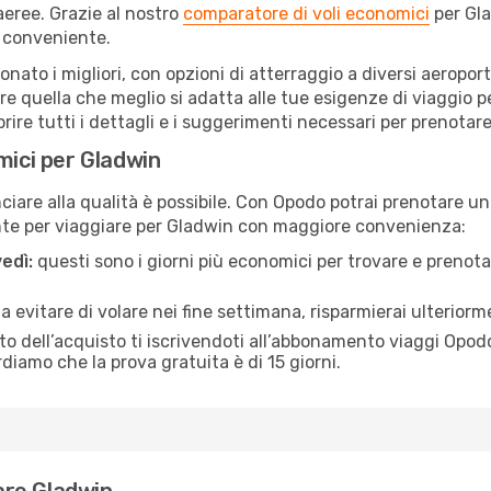
eree. Grazie al nostro
comparatore di voli economici
per Gla
 conveniente.
ionato i migliori, con opzioni di atterraggio a diversi aeropor
e quella che meglio si adatta alle tue esigenze di viaggio p
re tutti i dettagli e i suggerimenti necessari per prenotare i
mici per Gladwin
are alla qualità è possibile. Con Opodo potrai prenotare un 
nte per viaggiare per Gladwin con maggiore convenienza:
edì:
questi sono i giorni più economici per trovare e prenotar
 a evitare di volare nei fine settimana, risparmierai ulterior
 dell’acquisto ti iscrivendoti all’abbonamento viaggi Opodo
ordiamo che la prova gratuita è di 15 giorni.