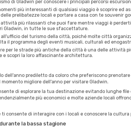
rismo di Gladwin per conoscere i principali percorsi escursionis
menti più interessanti di qualsiasi viaggio è scoprire ed as
 delle prelibatezze locali e portare a casa con te souvenir g
attività più rilassanti che puoi fare mentre viaggi è perderti
i Gladwin, in tutte le sue sfaccettature.
all'ufficio del turismo della città, poiché molte città organiz
lta il programma degli eventi musicali, culturali ed enogas
e per le strade più antiche della città è una delle attività p
e e scopri la loro affascinante architettura.
o dell'anno prediletto da coloro che preferiscono prenotare v
il momento migliore dell'anno per visitare Gladwin.
sente di esplorare la tua destinazione evitando lunghe file e
ono tendenzialmente più economici e molte aziende locali offron
i consente di interagire con i locali e conoscere la cultura 
n durante la bassa stagione