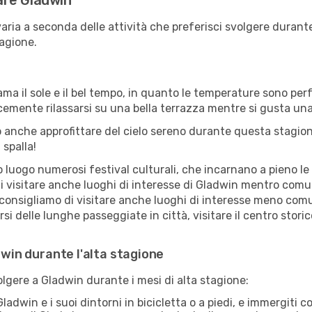
tare Gladwin
aria a seconda delle attività che preferisci svolgere durant
agione.
ama il sole e il bel tempo, in quanto le temperature sono per
icemente rilassarsi su una bella terrazza mentre si gusta u
 anche approfittare del cielo sereno durante questa stagione
 spalla!
uogo numerosi festival culturali, che incarnano a pieno le tr
i visitare anche luoghi di interesse di Gladwin mentro comun
 consigliamo di visitare anche luoghi di interesse meno comu
i delle lunghe passeggiate in città, visitare il centro stori
dwin durante l'alta stagione
volgere a Gladwin durante i mesi di alta stagione:
ladwin e i suoi dintorni in bicicletta o a piedi, e immergiti