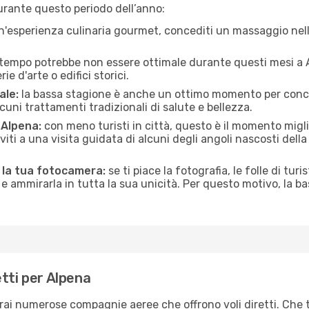
urante questo periodo dell’anno:
n'esperienza culinaria gourmet, concediti un massaggio nell’
 tempo potrebbe non essere ottimale durante questi mesi a Al
e d'arte o edifici storici.
ale:
la bassa stagione è anche un ottimo momento per conceder
uni trattamenti tradizionali di salute e bellezza.
i Alpena:
con meno turisti in città, questo è il momento migli
iviti a una visita guidata di alcuni degli angoli nascosti dell
n la tua fotocamera:
se ti piace la fotografia, le folle di turi
e ammirarla in tutta la sua unicità. Per questo motivo, la b
tti per Alpena
erai numerose compagnie aeree che offrono voli diretti. Che 