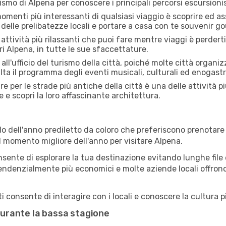
rismo di Alpena per conoscere i principali percorsi escursionisti
menti più interessanti di qualsiasi viaggio è scoprire ed as
 delle prelibatezze locali e portare a casa con te souvenir g
attività più rilassanti che puoi fare mentre viaggi è perderti
i Alpena, in tutte le sue sfaccettature.
all'ufficio del turismo della città, poiché molte città organiz
lta il programma degli eventi musicali, culturali ed enogas
e per le strade più antiche della città è una delle attività p
e e scopri la loro affascinante architettura.
o dell'anno prediletto da coloro che preferiscono prenotare v
il momento migliore dell'anno per visitare Alpena.
sente di esplorare la tua destinazione evitando lunghe file e
ono tendenzialmente più economici e molte aziende locali offron
 consente di interagire con i locali e conoscere la cultura pi
 durante la bassa stagione