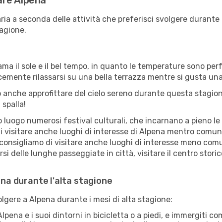
tare Alpena
ria a seconda delle attività che preferisci svolgere durante
agione.
ama il sole e il bel tempo, in quanto le temperature sono per
icemente rilassarsi su una bella terrazza mentre si gusta u
 anche approfittare del cielo sereno durante questa stagione
 spalla!
uogo numerosi festival culturali, che incarnano a pieno le tr
i visitare anche luoghi di interesse di Alpena mentro comuni
 consigliamo di visitare anche luoghi di interesse meno comu
i delle lunghe passeggiate in città, visitare il centro stori
ena durante l'alta stagione
olgere a Alpena durante i mesi di alta stagione:
lpena e i suoi dintorni in bicicletta o a piedi, e immergiti 